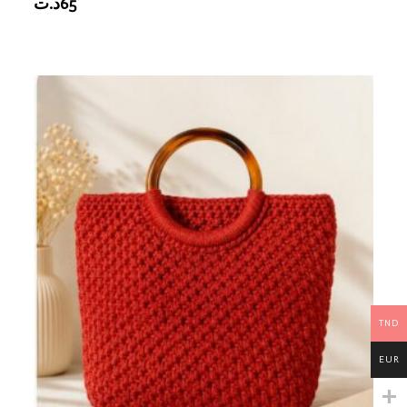
د.ت
65
TND
EUR