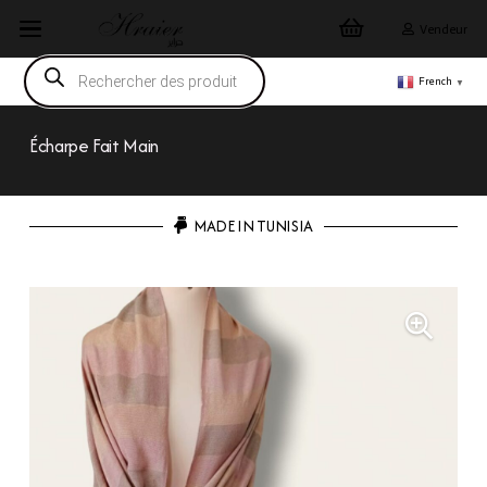
Vendeur
Recherche
de
French
▼
produits
Écharpe Fait Main
MADE IN TUNISIA