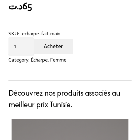
د.ت
65
SKU:
echarpe-fait-main
Écharpe
Acheter
fait
main
Category:
Écharpe
,
Femme
quantity
Découvrez nos produits associés au
meilleur prix Tunisie.