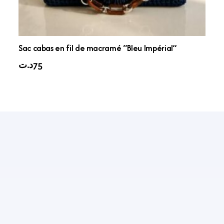
Sac cabas en fil de macramé “Bleu Impérial”
د.ت
75