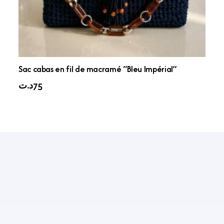
Sac cabas en fil de macramé “Bleu Impérial”
د.ت
75