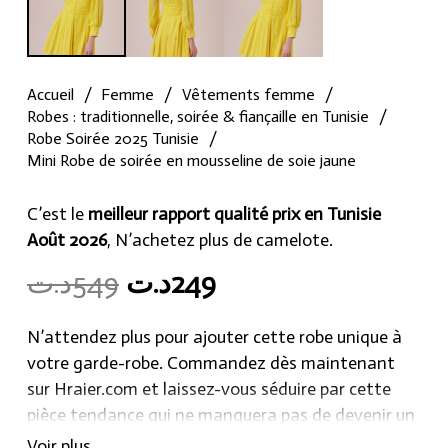
Accueil
/
Femme
/
Vêtements femme
/
Robes : traditionnelle, soirée & fiançaille en Tunisie
/
Robe Soirée 2025 Tunisie
/
Mini Robe de soirée en mousseline de soie jaune
C’est le
meilleur rapport qualité prix en Tunisie
Août 2026
, N’achetez plus de camelote.
Original
Current
د.ت
549
د.ت
249
price
price
was:
is:
N’attendez plus pour ajouter cette robe unique à
249د.ت.
549د.ت.
votre garde-robe. Commandez dès maintenant
sur Hraier.com et laissez-vous séduire par cette
pièce tendance qui ne manquera pas de devenir un
véritable coup de cœur dans votre collection de
Voir plus