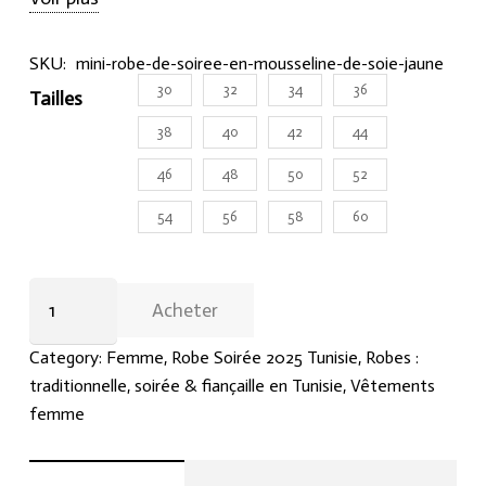
vêtements de soirée.
SKU:
mini-robe-de-soiree-en-mousseline-de-soie-jaune
30
32
34
36
Tailles
38
40
42
44
46
48
50
52
54
56
58
60
Mini
Acheter
Robe
de
Category:
Femme
,
Robe Soirée 2025 Tunisie
,
Robes :
soirée
traditionnelle, soirée & fiançaille en Tunisie
,
Vêtements
en
femme
mousseline
de