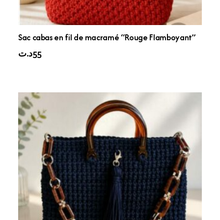
Sac cabas en fil de macramé “Rouge Flamboyant”
د.ت
55