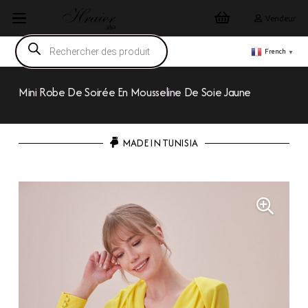
Vendeur
Recherche
de
French
▼
produits
Mini Robe De Soirée En Mousseline De Soie Jaune
MADE IN TUNISIA