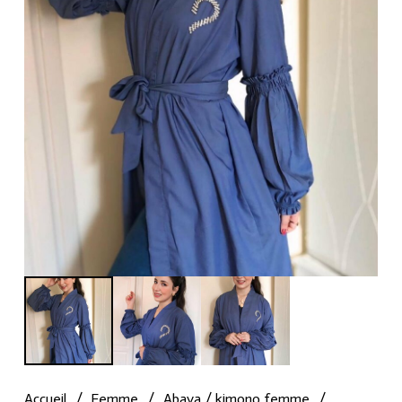
Accueil
/
Femme
/
Abaya / kimono femme
/