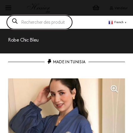
Vendeur
Recherche
de
French
▼
produits
Robe Chic Bleu
MADE IN TUNISIA