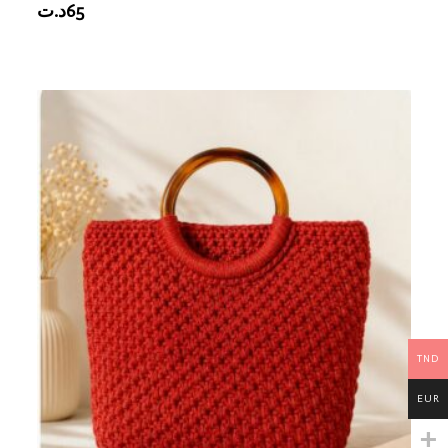
د.ت
65
TND
EUR