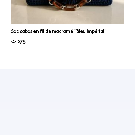
Sac cabas en fil de macramé “Bleu Impérial”
د.ت
75