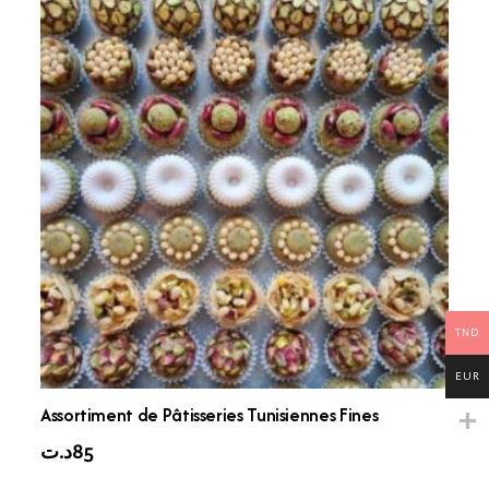
TND
EUR
Assortiment de Pâtisseries Tunisiennes Fines
د.ت
85