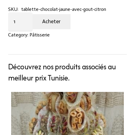
SKU:
tablette-chocolat-jaune-avec-gout-citron
Tablette
Acheter
chocolat
jaune
Category:
Pâtisserie
avec
goût
citron
quantity
Découvrez nos produits associés au
meilleur prix Tunisie.