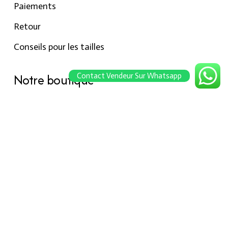
Paiements
Retour
Conseils pour les tailles
Notre boutique
Contact Vendeur Sur Whatsapp
À propos Hraier
Contact
Conditions d’utilisation
Contact
301, Immeuble belkahia, Bizerte
7000