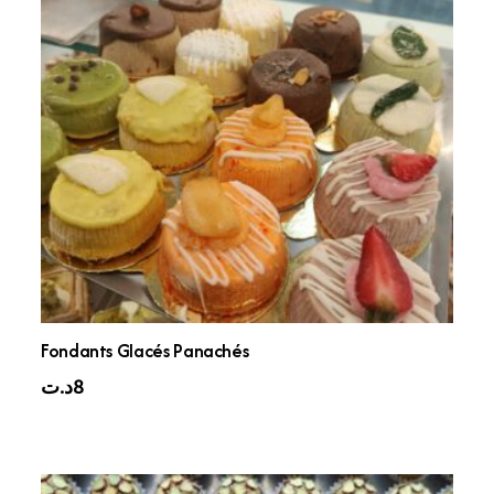
Fondants Glacés Panachés
د.ت
8