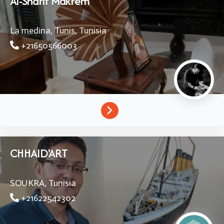
Al-Sharif Makrem
La medina, Tunis,
Tunisia
+21650566003
CHHAID'ART
SOUKRA,
Tunisia
+21622542302