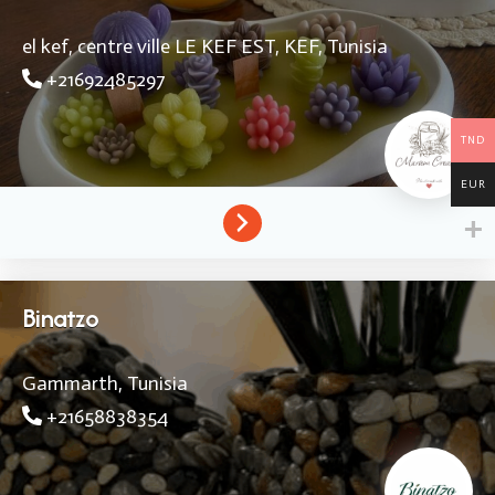
el kef, centre ville
LE KEF EST,
KEF,
Tunisia
+21692485297
TND
EUR
Binatzo
Gammarth,
Tunisia
+21658838354