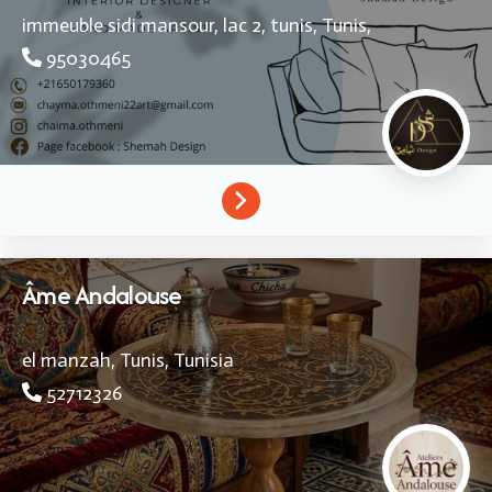
immeuble sidi mansour, lac 2, tunis,
Tunis,
95030465
Âme Andalouse
el manzah,
Tunis,
Tunisia
52712326