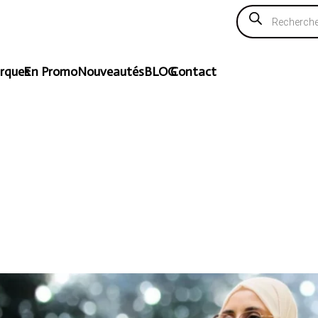
Recherche
de
produits
rques
En Promo
Nouveautés
BLOG
Contact