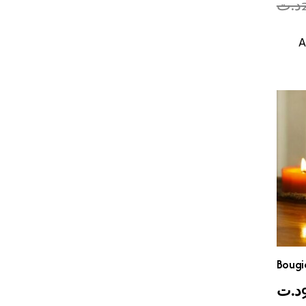
د.ت
A
Bougi
د.ت