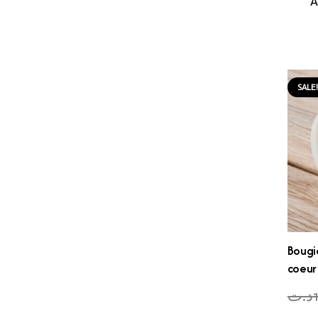
A
SALE
Bougi
coeur
د.ت