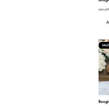
د.ت
A
SALE
Bougi