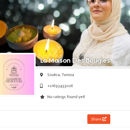
La Maison Des Bougies
Soukra,
Tunisia
+21693433026
No ratings found yet!
Share