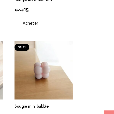
د.ت
15
Acheter
SALE!
Bougie mini bubble