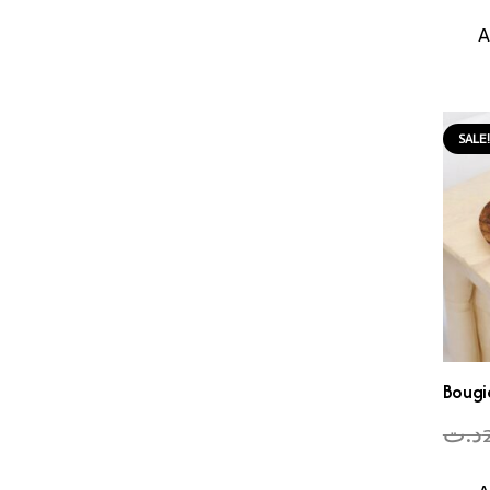
A
SALE
Bougi
د.ت