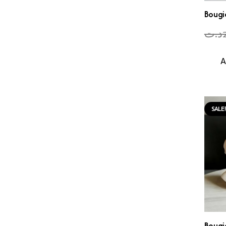
Bougi
د.ت
A
SALE
Bougi