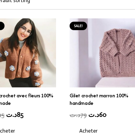
!
SALE!
 crochet avec fleurs 100%
Gilet crochet marron 100%
made
handmade
Original
Current
Original
Current
95
د.ت
85
د.ت
79
د.ت
60
price
price
price
price
cheter
Acheter
was:
is:
was:
is: