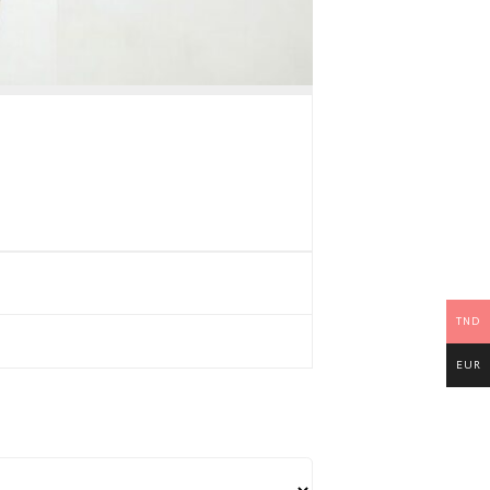
TND
EUR