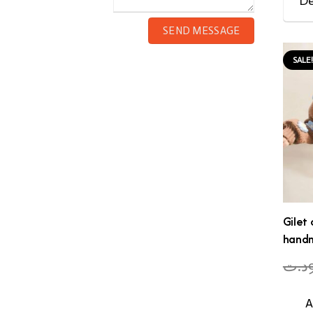
SALE
Gilet
hand
د.ت
A