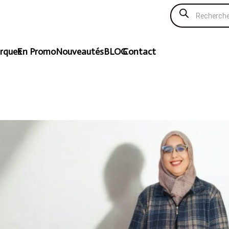
Recherche
de
produits
rques
En Promo
Nouveautés
BLOG
Contact