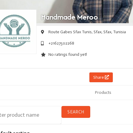
Handmade Meroo
Route Gabes Sfax Tunis,
Sfax,
Sfax,
Tunisia
+21627502268
No ratings found yet!
Share
Products