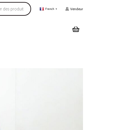
Vendeur
French
▼