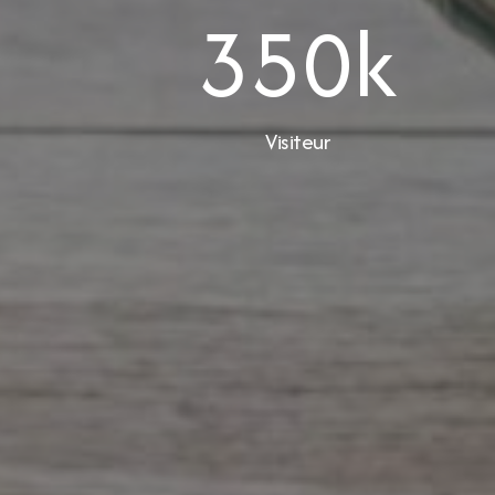
350
k
Visiteur
Catalogue
I
Bleu
F
À propos
Li
Contact
P
R
Co