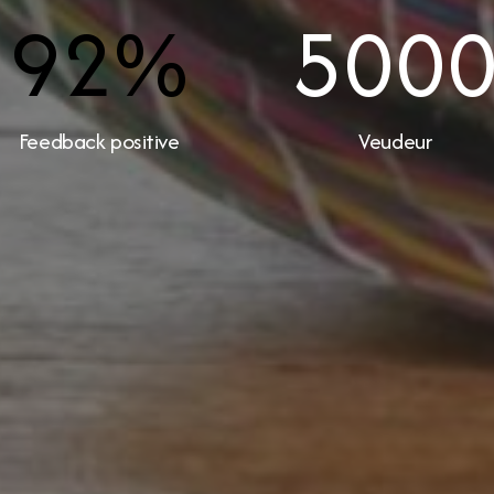
92
%
500
Feedback positive
Veudeur
nformation
Notre boutique
AQs
À propos Hraier
vraison
Contact
aiements
Conditions d’utilisation
etour
nseils pour les tailles