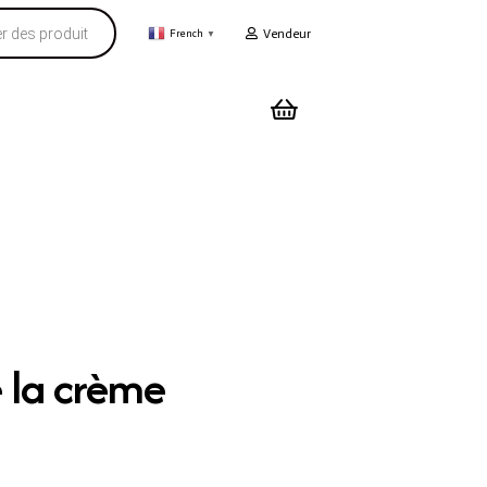
Vendeur
French
▼
e la crème