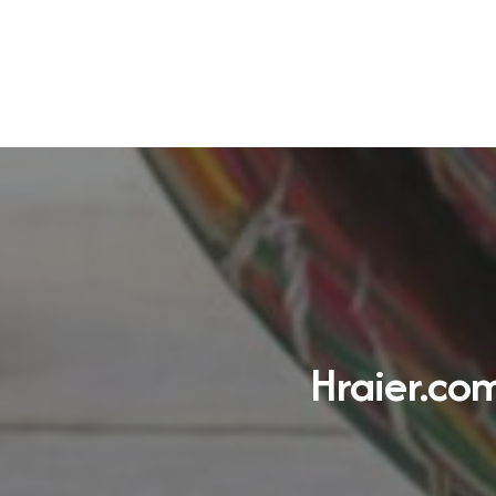
Aide au choix
L’équipe de Hraier.com se fera le
plaisir de vous aider à trouver les
Hraier.co
bons produits et offres