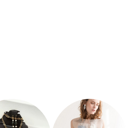
urs de
Meilleures marques
 de sacs à main
cosmétiques
ochet