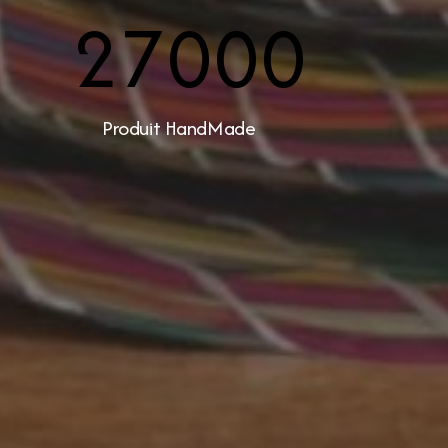
0
27000
Produit HandMade
Contact
301, Immeuble belkahia,
Bizerte
7000
+216 24 709 073