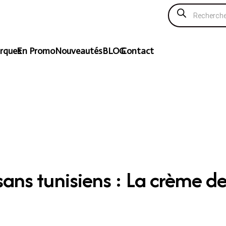
Recherche
de
produits
rques
En Promo
Nouveautés
BLOG
Contact
isans tunisiens : La crème d