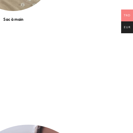
TND
Sac à main
EUR