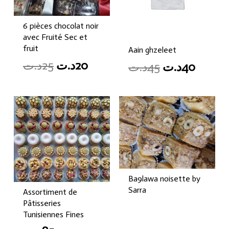
6 pièces chocolat noir
avec Fruité Sec et
fruit
Aain ghzeleet
Original
Current
د.ت
25
د.ت
20
Original
Curren
د.ت
45
د.ت
40
price
price
price
price
was:
is:
was:
is:
20د.ت.
25د.ت.
40ت
45د.ت.
Ba9lawa noisette by
Sarra
Assortiment de
Pâtisseries
Tunisiennes Fines