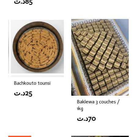
د.ت
85
Bachkouto tounsi
د.ت
25
Baklewa 3 couches /
1kg
د.ت
70