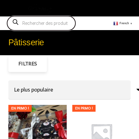
Vendeur
Recherche
de
French
▼
produits
Pâtisserie
FILTRES
EN PRMO !
EN PRMO !