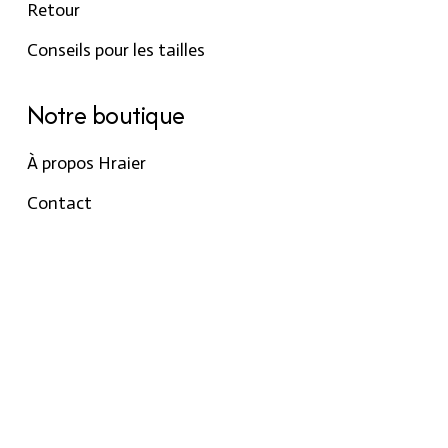
Retour
Conseils pour les tailles
Notre boutique
À propos Hraier
Contact
Conditions d’utilisation
Contact
301, Immeuble belkahia, Bizerte
7000
+216 24 709 073