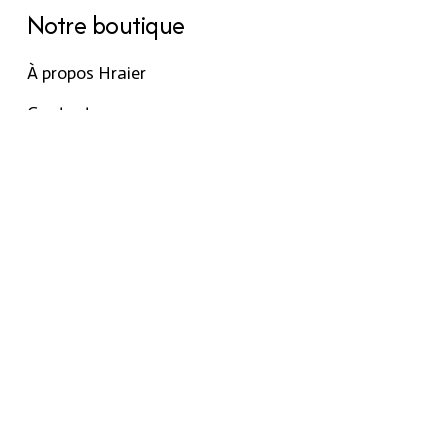
Notre boutique
À propos Hraier
Contact
Conditions d’utilisation
Contact
301, Immeuble belkahia, Bizerte
7000
+216 24 709 073
© Août 2026 Hraier by
Agence web tunisie
Rank It