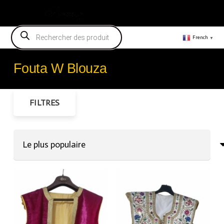
Vendeur
Recherche
de
French
▼
produits
Fouta W Blouza
FILTRES