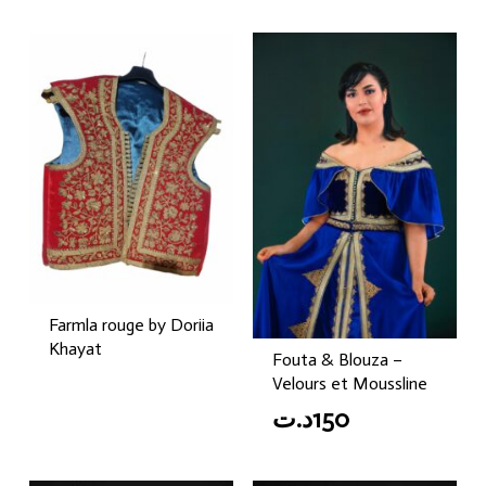
Farmla rouge by Doriia
Khayat
Fouta & Blouza –
Velours et Moussline
د.ت
150