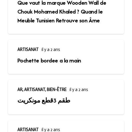
Que vaut la marque Wooden Wall de
Chouk Mohamed Khaled ? Quand le
Meuble Tunisien Retrouve son Âme
ARTISANAT
il y a 2 ans
Pochette bordee a la main
AR
,
ARTISANAT
,
BIEN-ÊTRE
il y a 2 ans
طقم 3قطع مونكريت
ARTISANAT
il y a 2 ans