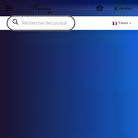
Vendeur
Recherche
de
French
▼
produits