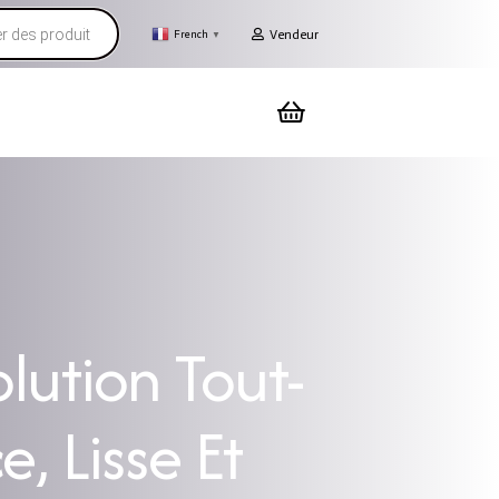
Vendeur
French
▼
lution Tout-
, Lisse Et