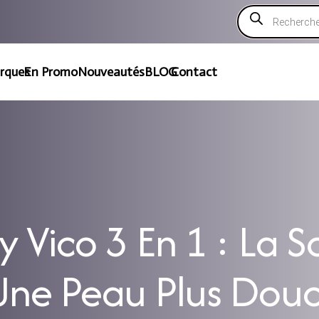
Recherche
de
produits
rques
En Promo
Nouveautés
BLOG
Contact
 Vico 3 En 1 : La So
ne Peau Plus Douce