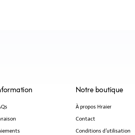
systèmes de paiement en ligne, les
cartes de crédit et les virements
bancaires.
nformation
Notre boutique
AQs
À propos Hraier
vraison
Contact
aiements
Conditions d’utilisation