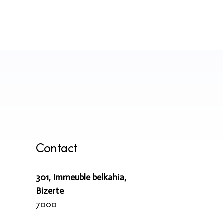
collections et des offres spéciales
S’ABONNER
Contact
301, Immeuble belkahia,
Bizerte
7000