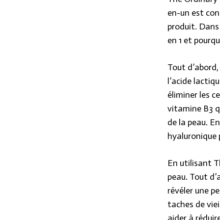
en-un est conç
produit. Dans 
en 1 et pourqu
Tout d’abord,
l’acide lacti
éliminer les c
vitamine B3 qu
de la peau. En
hyaluronique p
En utilisant 
peau. Tout d’a
révéler une pe
taches de viei
aider à réduir