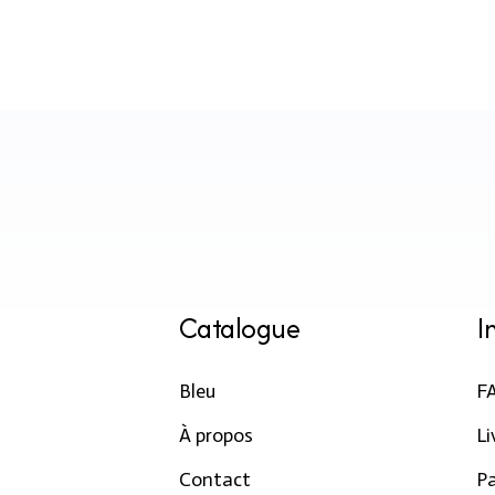
bons produits et offres
Catalogue
I
Bleu
F
À propos
Li
Contact
P