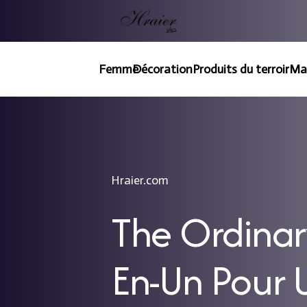
Femme
Décoration
Produits du terroir
Ma
Hraier.com
The Ordinary
En-Un Pour U