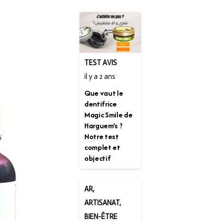
TEST AVIS
il y a 2 ans
Que vaut le
dentifrice
Magic Smile de
Harguem’s ?
Notre test
complet et
objectif
AR
,
ARTISANAT
,
BIEN-ÊTRE