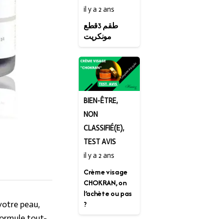
il y a 2 ans
طقم 3قطع
مونكريت
BIEN-ÊTRE
,
NON
CLASSIFIÉ(E)
,
TEST AVIS
il y a 2 ans
Crème visage
CHOKRAN, on
l’achète ou pas
?
votre peau,
formule tout-