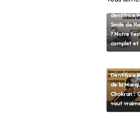
Que vaut l
dentifrice 
Smile de H
? Notre tes
complet et 
BIEN-ÊTRE
Dentifrice
de la Marq
Chokran : 
vaut vraime
Aide au choix
L’équipe de Hraier.com se fera le
plaisir de vous aider à trouver les