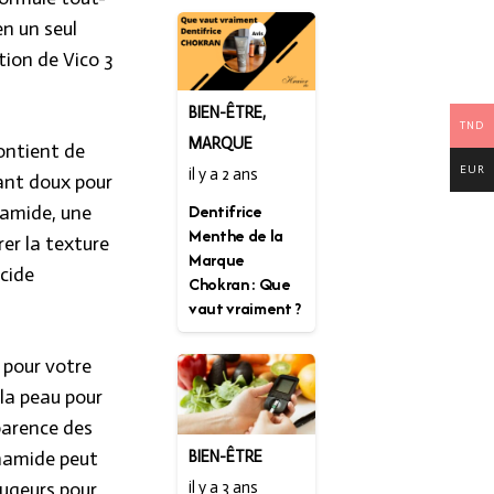
en un seul
tion de Vico 3
BIEN-ÊTRE
,
TND
MARQUE
ontient de
EUR
il y a 2 ans
iant doux pour
Dentifrice
inamide, une
Menthe de la
rer la texture
Marque
acide
Chokran : Que
vaut vraiment ?
 pour votre
 la peau pour
pparence des
BIEN-ÊTRE
cinamide peut
il y a 3 ans
ougeurs pour