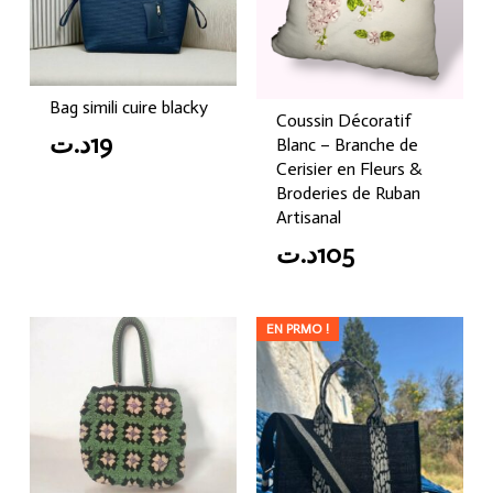
Bag simili cuire blacky
Coussin Décoratif
د.ت
19
Blanc – Branche de
Cerisier en Fleurs &
Broderies de Ruban
Artisanal
د.ت
105
EN PRMO !