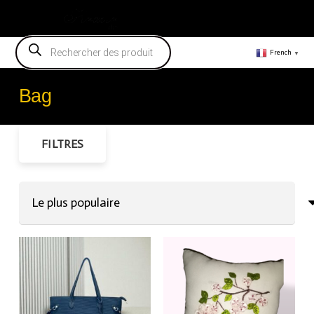
Vendeur
Recherche
de
French
▼
produits
Bag
FILTRES