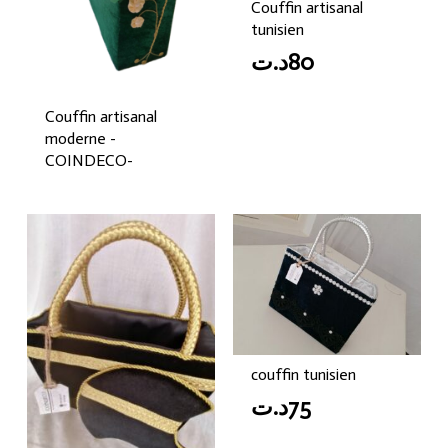
Couffin artisanal
tunisien
د.ت
80
Couffin artisanal
moderne -
COINDECO-
couffin tunisien
د.ت
75