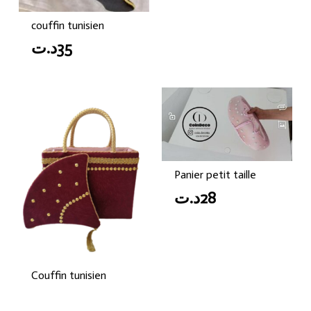
couffin tunisien
د.ت
35
Panier petit taille
د.ت
28
Couffin tunisien