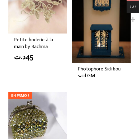
EUR
Petite boderie à la
main by Rachma
د.ت
45
Photophore Sidi bou
said GM
EN PRMO !