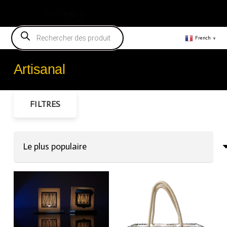
Vendeur
Recherche
de
French
▼
produits
Artisanal
FILTRES