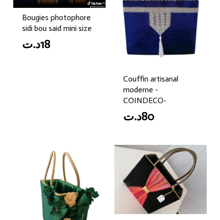
Bougies photophore
sidi bou said mini size
د.ت
18
Couffin artisanal
moderne -
COINDECO-
د.ت
80