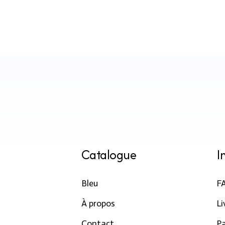
bons produits et offres
Catalogue
I
Bleu
F
À propos
Li
Contact
P