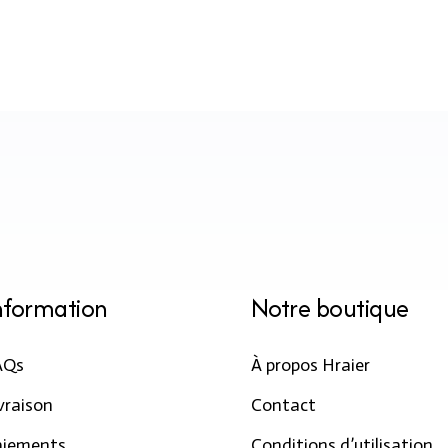
systèmes de paiement en ligne, les
cartes de crédit et les virements
bancaires.
nformation
Notre boutique
AQs
À propos Hraier
vraison
Contact
aiements
Conditions d’utilisation