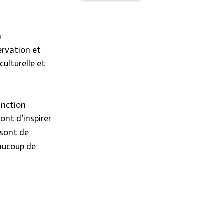
a
ervation et
culturelle et
inction
ont d’inspirer
 sont de
eaucoup de