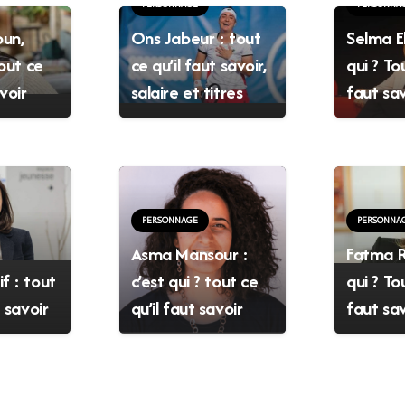
PERSONNAGE
PERSONNA
un,
Ons Jabeur : tout
Selma El
Tout ce
ce qu’il faut savoir,
qui ? Tou
avoir
salaire et titres
faut sav
PERSONNAGE
PERSONNA
Asma Mansour :
Fatma R
f : tout
c’est qui ? tout ce
qui ? Tou
t savoir
qu’il faut savoir
faut sav
Livraison et paiements
Nous acceptons les paiements en
espèce, à la livraison, via les