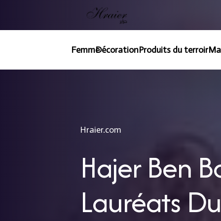
Femme
Décoration
Produits du terroir
Ma
Hraier.com
Hajer Ben B
Lauréats D