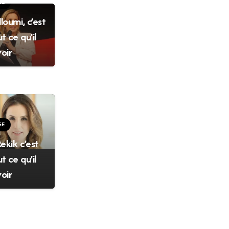
GE
loumi, c’est
t ce qu’il
oir
GE
ekik c’est
t ce qu’il
oir
Newsletter
Soyez le premier informé des
ventes à venir, des nouvelles