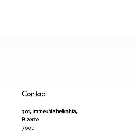
collections et des offres spéciales
S’ABONNER
Contact
301, Immeuble belkahia,
Bizerte
7000