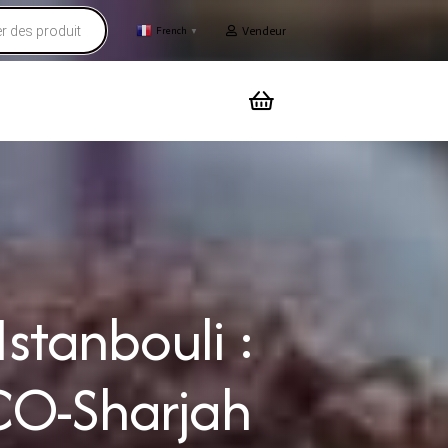
Vendeur
French
▼
stanbouli :
CO-Sharjah