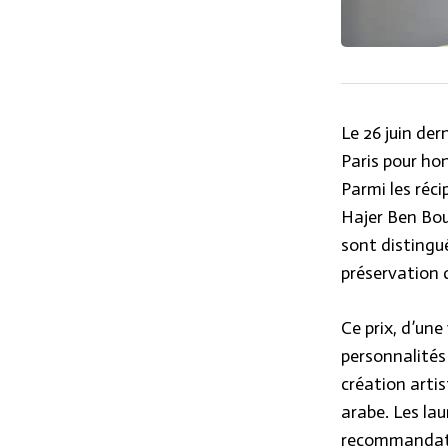
Le 26 juin de
Paris pour ho
Parmi les réc
Hajer Ben Bou
sont distingué
préservation d
Ce prix, d’un
personnalités
création artis
arabe. Les lau
recommandatio