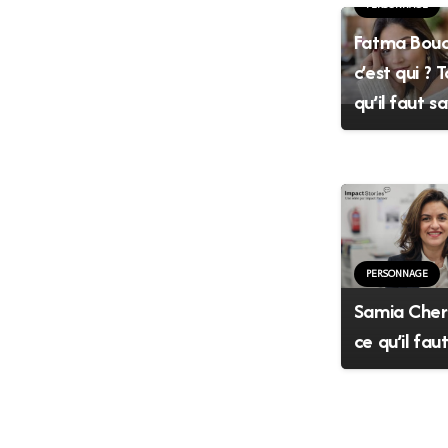
PERSONNAGE
Fatma Bouo
c’est qui ? 
qu’il faut s
PERSONNAGE
Samia Cheri
ce qu’il fau
Aide au choix
L’équipe de Hraier.com se fera le
plaisir de vous aider à trouver les