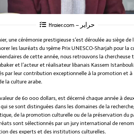
Hraier.com – حراير
rnier, une cérémonie prestigieuse s’est déroulée au siège d
norer les lauréats du 19ème Prix UNESCO-Sharjah pour la cu
ipiendaires de cette année, nous retrouvons la chercheuse 
baker et l’acteur et réalisateur libanais Kassem Istanbouli
s par leur contribution exceptionnelle à la promotion et à 
e la culture arabe.
e valeur de 60 000 dollars, est décerné chaque année à deu
 qui se sont distinguées dans les domaines de la recherche,
tique, de la promotion culturelle ou de la préservation du 
réats sont sélectionnés par un jury international de renom
n des experts et des institutions culturelles.