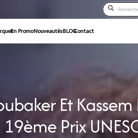
Recherche
de
produits
rques
En Promo
Nouveautés
BLOG
Contact
oubaker Et Kassem I
u 19ème Prix UNES