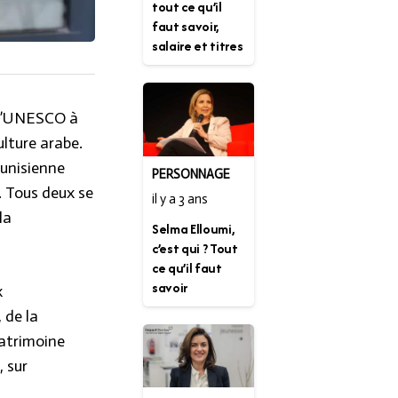
tout ce qu’il
faut savoir,
salaire et titres
e l’UNESCO à
lture arabe.
tunisienne
PERSONNAGE
. Tous deux se
il y a 3 ans
la
Selma Elloumi,
c’est qui ? Tout
ce qu’il faut
savoir
x
 de la
patrimoine
, sur