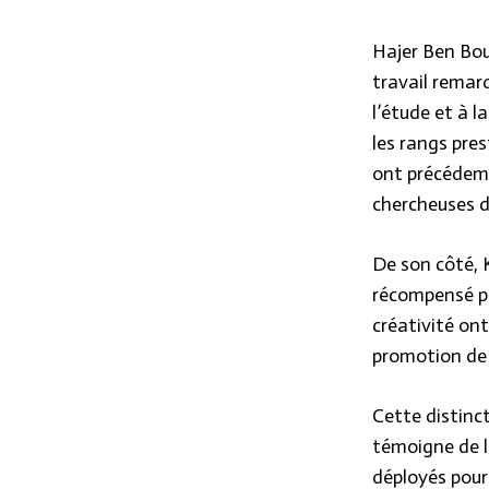
Hajer Ben Bou
travail remar
l’étude et à la
les rangs pre
ont précédemm
chercheuses di
De son côté, K
récompensé po
créativité ont
promotion de 
Cette distinc
témoigne de l’
déployés pour