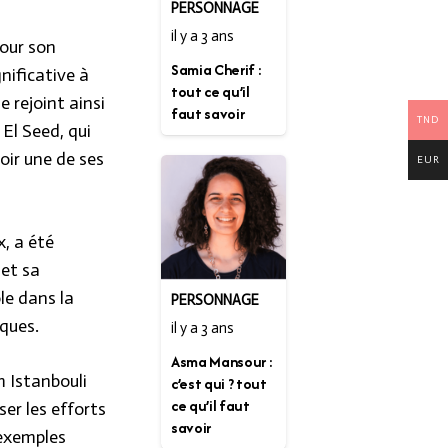
PERSONNAGE
il y a 3 ans
our son
Samia Cherif :
nificative à
tout ce qu’il
e rejoint ainsi
faut savoir
TND
El Seed, qui
oir une de ses
EUR
x, a été
 et sa
ôle dans la
PERSONNAGE
ques.
il y a 3 ans
Asma Mansour :
 Istanbouli
c’est qui ? tout
ce qu’il faut
ser les efforts
savoir
 exemples