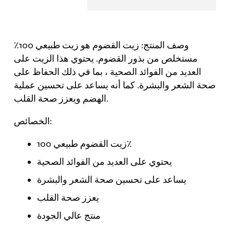
إن زيت القضوم هو منتج طبيعي وآمن للاستخدام على
غذائي
البشرة والشعر، ويعتبر خيارًا مثاليًا لمن يبحثون عن منتج
عالي
طبيعي وفعال للعناية بالجمال.
الجودة
لصحة
وصف المنتج: زيت القضوم هو زيت طبيعي 100٪
الجسم
مستخلص من بذور القضوم. يحتوي هذا الزيت على
quantity
العديد من الفوائد الصحية ، بما في ذلك الحفاظ على
صحة الشعر والبشرة. كما أنه يساعد على تحسين عملية
الهضم ويعزز صحة القلب.
الخصائص:
زيت القضوم طبيعي 100٪
يحتوي على العديد من الفوائد الصحية
يساعد على تحسين صحة الشعر والبشرة
يعزز صحة القلب
منتج عالي الجودة