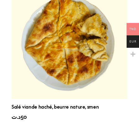
TND
EUR
Salé viande haché, beurre nature, smen
50
د.ت