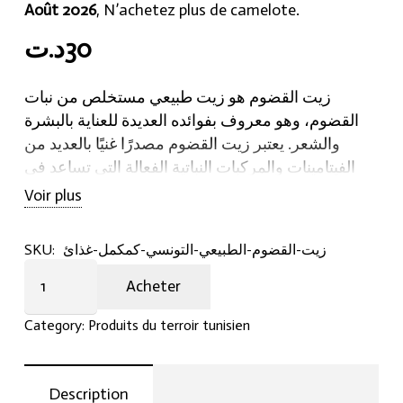
Août 2026
, N’achetez plus de camelote.
30
د.ت
زيت القضوم هو زيت طبيعي مستخلص من نبات
القضوم، وهو معروف بفوائده العديدة للعناية بالبشرة
والشعر. يعتبر زيت القضوم مصدرًا غنيًا بالعديد من
الفيتامينات والمركبات النباتية الفعالة التي تساعد في
تغذية البشرة والشعر وتحسين حالتهما.
Voir plus
يتميز زيت القضوم بخصائص ترطيبية عالية تجعله مثاليًا
زيت-القضوم-الطبيعي-التونسي-كمكمل-غذائ
SKU:
للعناية بالبشرة الجافة والمتهيجة، كما أنه يعمل على
زيت
تنعيم الشعر وإضفاء لمعان صحي عليه. كما يتمتع زيت
Acheter
القضوم
القضوم بخصائص مضادة للأكسدة ومضادة للالتهابات،
الطبيعي
مما يساعد في الحفاظ على صحة البشرة والشعر
Category:
Produits du terroir tunisien
التونسي
وتقليل التهيجات والتلف الناجم عن التعرض للعوامل
-
الخارجية الضارة.
كمكمل
Description