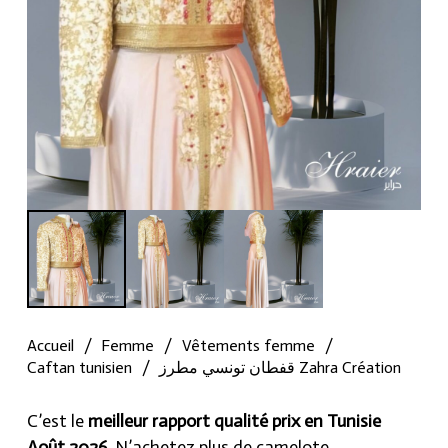
Accueil
/
Femme
/
Vêtements femme
/
Caftan tunisien
/
قفطان تونسي مطرز Zahra Création
C’est le
meilleur rapport qualité prix en Tunisie
Août 2026
, N’achetez plus de camelote.