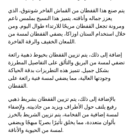
يتم صنع هذا القفطان من القماش الفاخر شونتوڨ، الذي
يعزز جماله وأناقته. يتميز هذا النسيج بملمس ناعم
ومرونة تجعل القفطان مريحًا للارتداء طوال اليوم. ومن
خلال استخدام الستان اوزاكا، يضفي القفطان لمسة من
اللمعان الخفيف والرقة الفاخرة.
إضافة إلى ذلك، يتم تزيين القفطان بخيوط ذهبية رائعة
تضفي لمسة من البريق والتألق على التفاصيل المطرزة
بشكل جميل. تتميز هذه التطريزات بدقة الحياكة
وجودتها العالية، مما يضفي لمسة فنية رائعة على
القفطان.
بالإضافة إلى ذلك، يتم تزيين القفطان بشريط ذهبي
رفيع يلتف حول الأطراف ويزيد من جاذبيته. ولإضفاء
لمسة إضافية من الفخامة، يتم تزيين الشريط بالخرز
بألوان متعددة، مما يخلق تأثيرًا بصريًا مبهجًا ويضفي
لمسة من الحيوية والأناقة.