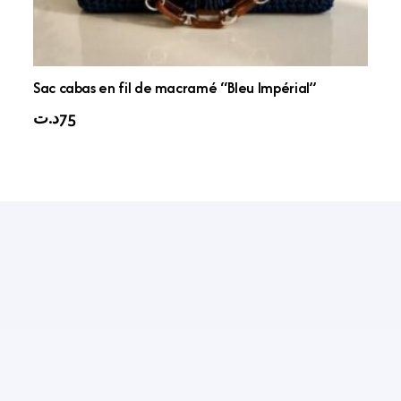
Sac cabas en fil de macramé “Bleu Impérial”
د.ت
75