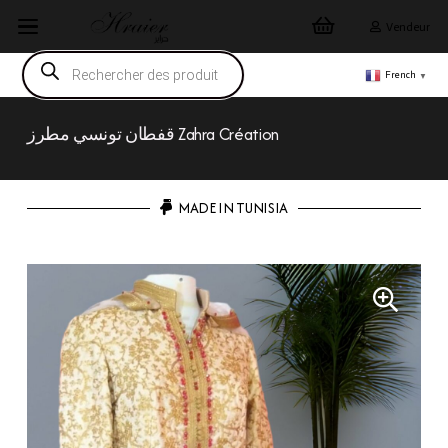
Vendeur
Recherche
de
French
▼
produits
قفطان تونسي مطرز Zahra Création
MADE IN TUNISIA