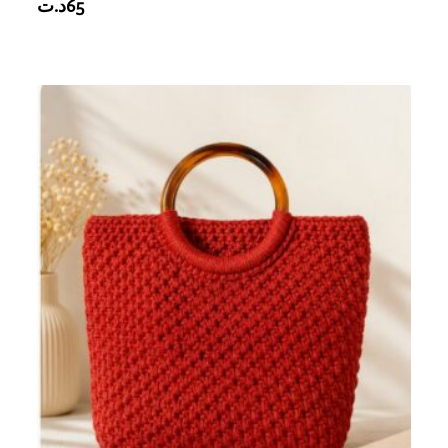
د.ت
65