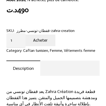
د.ت
490
SKU:
قفطان-تونسي-مطرز-zahra-creation
قفطان
Acheter
تونسي
مطرز
Category:
Caftan tunisien
,
Femme
,
Vêtements femme
Zahra
Création
quantity
Description
يعد قفطان تونسي من Zahra Création قطعة فريدة
ومدهشة بتصميمها الجميل والمتقن. يتميز هذا القفطان
بإطلالة ساحرة وأنيقة تلفت الأنظار في أي مناسبة.