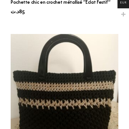
Pochette chic en crochet métallisé “Éclat Festif”
EUR
د.ت
85