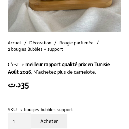
Accueil
/
Décoration
/
Bougie parfumée
/
2 bougies Bubbles + support
C’est le
meilleur rapport qualité prix en Tunisie
Août 2026
, N’achetez plus de camelote.
د.ت
35
SKU:
2-bougies-bubbles-support
2
Acheter
bougies