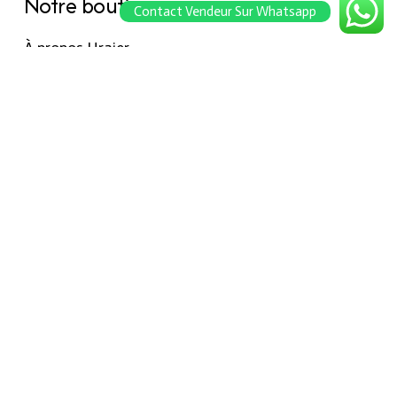
Notre boutique
Contact Vendeur Sur Whatsapp
À propos Hraier
Contact
Conditions d’utilisation
Contact
301, Immeuble belkahia, Bizerte
7000
+216 24 709 073
© Août 2026 Hraier by
Agence web tunisie
Rank It