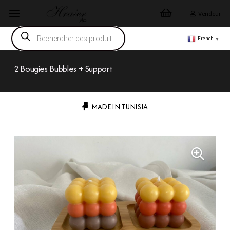
Vendeur
Recherche
de
French
▼
produits
2 Bougies Bubbles + Support
MADE IN TUNISIA