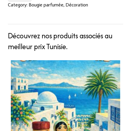
Bubbles
Category:
Bougie parfumée
,
Décoration
+
support
quantity
Découvrez nos produits associés au
meilleur prix Tunisie.