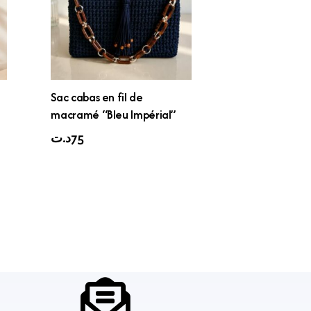
Sac cabas en fil de
macramé “Bleu Impérial”
د.ت
75