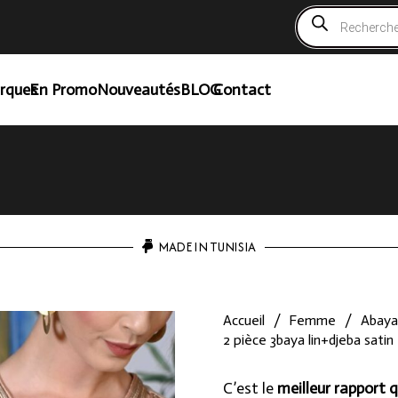
Recherche
de
produits
rques
En Promo
Nouveautés
BLOG
Contact
MADE IN TUNISIA
Accueil
/
Femme
/
Abaya
2 pièce 3baya lin+djeba satin
C’est le
meilleur rapport q