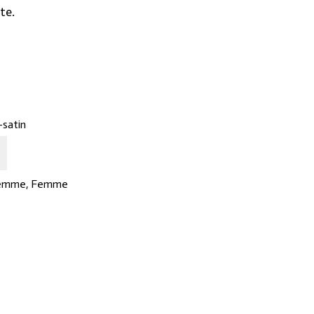
te.
-satin
femme
,
Femme