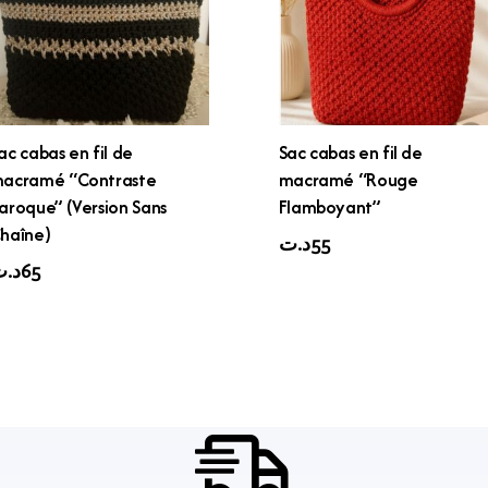
ac cabas en fil de
Sac cabas en fil de
acramé “Contraste
macramé “Rouge
aroque” (Version Sans
Flamboyant”
haîne)
د.ت
55
د.
65