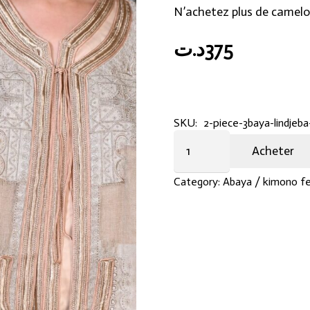
N’achetez plus de camelo
د.ت
375
SKU:
2-piece-3baya-lindjeba
2
Acheter
pièce
3baya
Category:
Abaya / kimono 
lin+djeba
satin
quantity