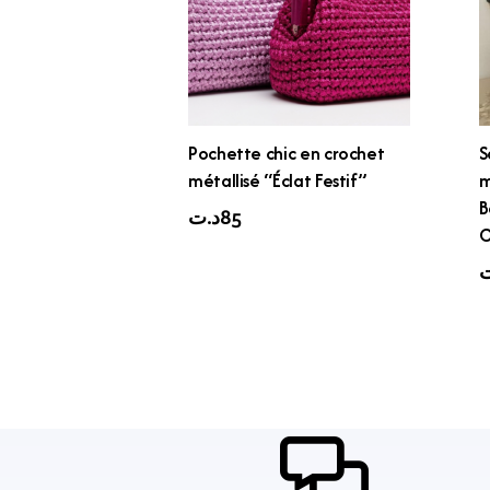
Pochette chic en crochet
S
métallisé “Éclat Festif”
m
B
د.ت
85
C
ت