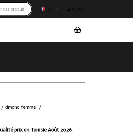
Vendeur
French
▼
 / kimono femme
/
ualité prix en Tunisie Août 2026
,