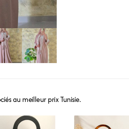
quantity
iés au meilleur prix Tunisie.