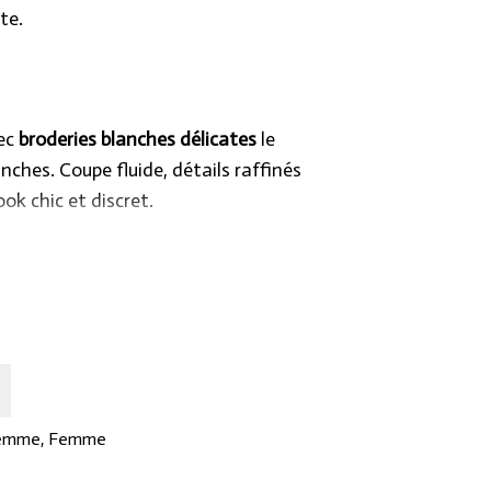
te.
vec
broderies blanches délicates
le
ches. Coupe fluide, détails raffinés
ook chic et discret.
femme
,
Femme