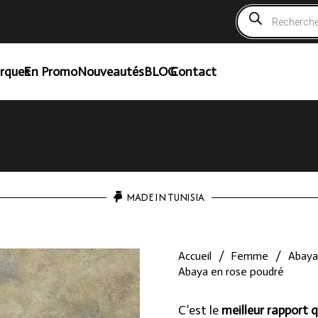
Recherche
de
produits
rques
En Promo
Nouveautés
BLOG
Contact
MADE IN TUNISIA
Accueil
/
Femme
/
Abaya
Abaya en rose poudré
C’est le
meilleur rapport q