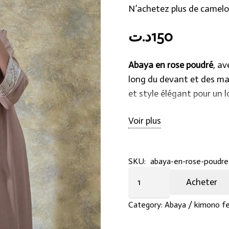
N’achetez plus de camelo
د.ت
150
Abaya en rose poudré
, a
long du devant et des man
et style élégant pour un l
Voir plus
SKU:
abaya-en-rose-poudre
Abaya
Acheter
en
rose
Category:
Abaya / kimono 
poudré