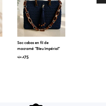
Sac cabas en fil de
macramé “Bleu Impérial”
د.ت
75