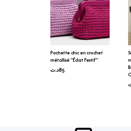
Pochette chic en crochet
S
métallisé “Éclat Festif”
m
B
د.ت
85
C
ت