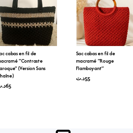
ac cabas en fil de
Sac cabas en fil de
acramé “Contraste
macramé “Rouge
aroque” (Version Sans
Flamboyant”
haîne)
د.ت
55
د.
65