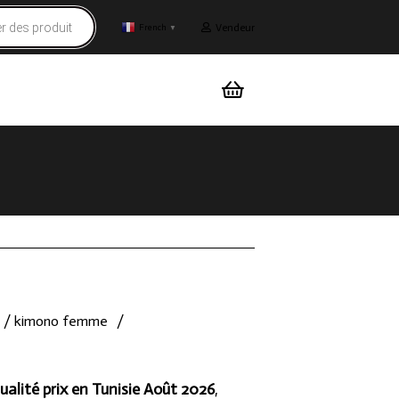
Vendeur
French
▼
 / kimono femme
/
ualité prix en Tunisie Août 2026
,