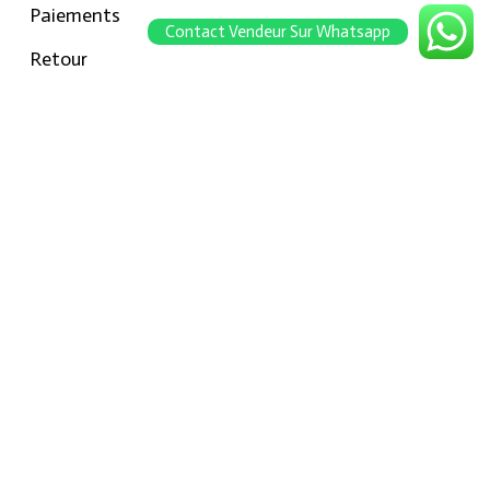
Paiements
Contact Vendeur Sur Whatsapp
Retour
Conseils pour les tailles
Notre boutique
À propos Hraier
Contact
Conditions d’utilisation
Contact
301, Immeuble belkahia, Bizerte
7000