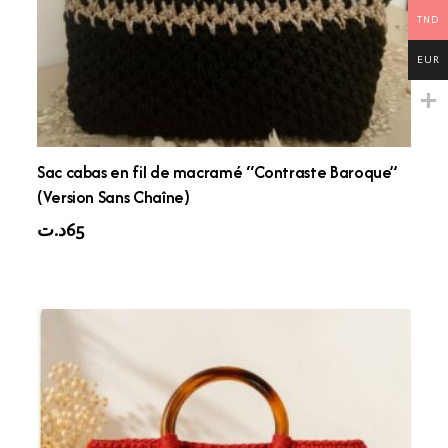
TND
EUR
Sac cabas en fil de macramé “Contraste Baroque”
(Version Sans Chaîne)
د.ت
65