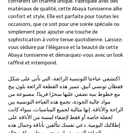
خطوط
confèrent un charme unique. Fabriquée avec des
بنية
matériaux de qualité, cette Abaya tunisienne allie
quantity
confort et style. Elle est parfaite pour toutes les
occasions, que ce soit pour une soirée spéciale ou
simplement pour ajouter une touche de
sophistication à votre tenue quotidienne. Laissez-
vous séduire par l’élégance et la beauté de cette
Abaya tunisienne et démarquez-vous avec un look
raffiné et intemporel.
اكتشفي عباءتنا التونسية الرائعة، التي تأتي على شكل
قفطان تونسي أنيق. تتميز هذه القطعة الرائعة بلون بيج
مع خطوط بنية تضفي عليها سحرًا فريدًا. مصنوعة من
مواد عالية الجودة، تجمع هذه العباءة التونسية بين
الراحة والأناقة. إنها مثالية لجميع المناسبات، سواء كانت
لحفلة خاصة أو فقط لإضفاء لمسة من الأناقة على
إطلالتك اليومية. دعي نفسك تتألقين بأناقة وجمال هذه
العباءة التونسية واستمتعي بمظهرٍ راقٍ وخالد.