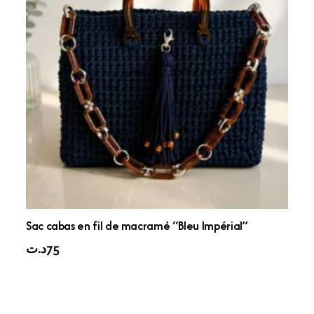
Sac cabas en fil de macramé “Bleu Impérial”
د.ت
75