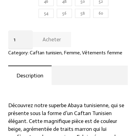
46
48
50
52
54
56
58
60
Abaya
Acheter
tunisienne
Luxe
Category:
Caftan tunisien
,
Femme
,
Vêtements femme
-
عباءة
تونسية
Description
بتصميم
قفطان
تونسي
-
Découvrez notre superbe Abaya tunisienne, qui se
لون
présente sous la forme d’un Caftan Tunisien
بيج
élégant. Cette magnifique pièce est de couleur
مع
beige, agrémentée de traits marron qui lui