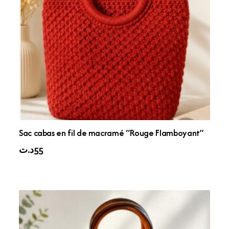
Sac cabas en fil de macramé “Rouge Flamboyant”
د.ت
55