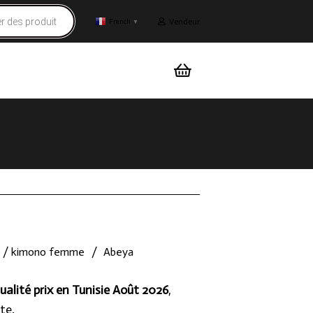
Vendeur
French
▼
 / kimono femme
/
Abeya
ualité prix en Tunisie Août 2026
,
te.