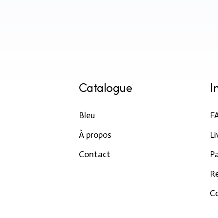
Catalogue
I
Bleu
F
À propos
Li
Contact
P
R
Co