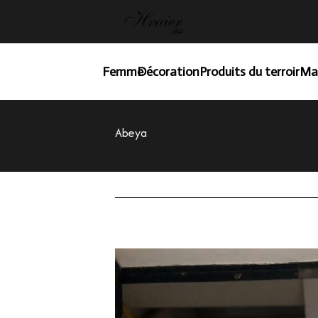
Femme
Décoration
Produits du terroir
Ma
Abeya