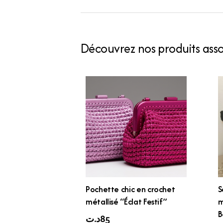
Découvrez nos produits assoc
Pochette chic en crochet
S
métallisé “Éclat Festif”
m
B
د.ت
85