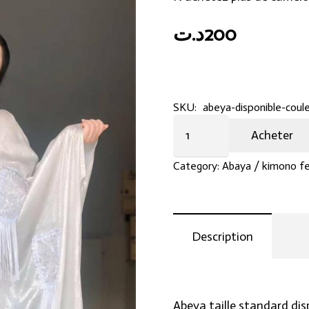
د.ت
200
SKU:
abeya-disponible-coule
Abeya
Acheter
quantity
Category:
Abaya / kimono 
Description
Abeya taille standard dis