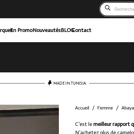
Recherche
de
produits
rques
En Promo
Nouveautés
BLOG
Contact
MADE IN TUNISIA
Accueil
/
Femme
/
Abaya
C’est le
meilleur rapport q
N’achetez plus de camelo