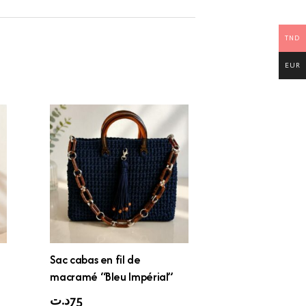
TND
EUR
Sac cabas en fil de
macramé “Bleu Impérial”
د.ت
75