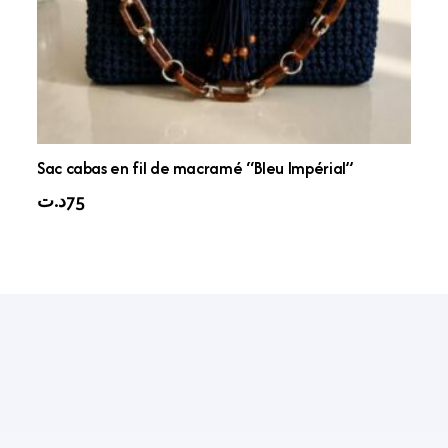
Sac cabas en fil de macramé “Bleu Impérial”
د.ت
75