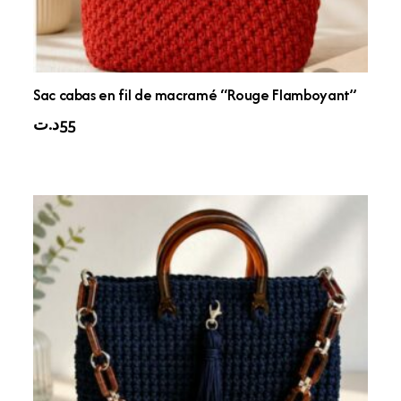
Sac cabas en fil de macramé “Rouge Flamboyant”
د.ت
55