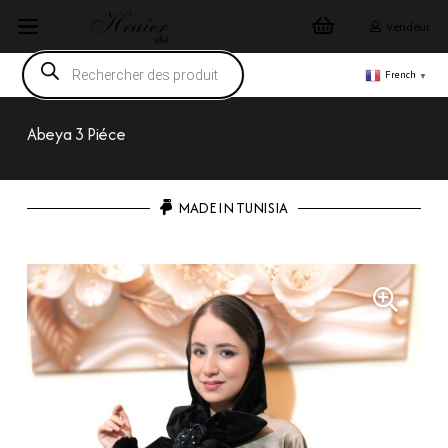
Vendeur
Recherche
de
French
▼
produits
Abeya 3 Piéce
MADE IN TUNISIA