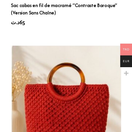
Sac cabas en fil de macramé “Contraste Baroque”
(Version Sans Chaîne)
د.ت
65
TND
EUR