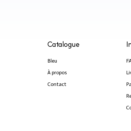
Catalogue
I
Bleu
F
À propos
Li
Contact
P
R
Co