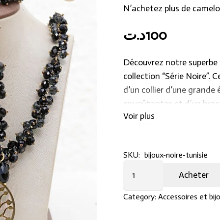
N’achetez plus de camelo
د.ت
100
Découvrez notre superbe e
collection “Série Noire”
d’un collier d’une grande 
envoûtantes et d’un brace
Voir plus
fabriqués avec une précis
pièce est soigneusement c
fait une création unique 
SKU:
bijoux-noire-tunisie
Éclat
Les matériaux haut de ga
Acheter
d'Or
ces bijoux apportent une 
Cristal
Category:
Accessoires et bij
Les cristaux scintillants 
:
créent un contraste frapp