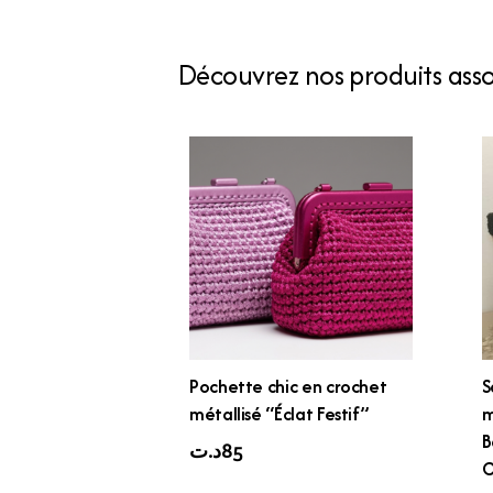
Découvrez nos produits assoc
Pochette chic en crochet
S
métallisé “Éclat Festif”
m
B
د.ت
85
C