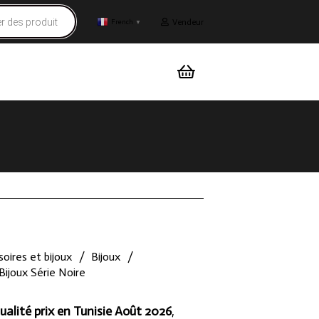
Vendeur
French
▼
oires et bijoux
/
Bijoux
/
 Bijoux Série Noire
ualité prix en Tunisie Août 2026
,