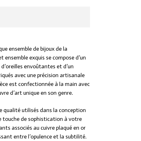
n harmonieuse de matériaux confère à
intemporelle.
 esthétique traditionnelle, évoquant
 en restant résolument
jou de cette série rend hommage à
ue ensemble de bijoux de la
out en incarnant une élégance
 Cet ensemble exquis se compose d’un
s d’oreilles envoûtantes et d’un
riqués avec une précision artisanale
quérir ces trésors de style sur notre
ièce est confectionnée à la main avec
com. Laissez-vous séduire par cette
uvre d’art unique en son genre.
dition et innovation, et ajoutez une
égance à votre collection de bijoux
 qualité utilisés dans la conception
e noire.
e touche de sophistication à votre
lants associés au cuivre plaqué en or
sant entre l’opulence et la subtilité.