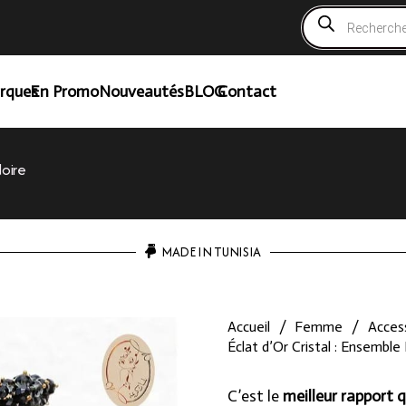
Recherche
de
produits
rques
En Promo
Nouveautés
BLOG
Contact
Noire
MADE IN TUNISIA
Accueil
/
Femme
/
Access
Éclat d’Or Cristal : Ensemble
C’est le
meilleur rapport q