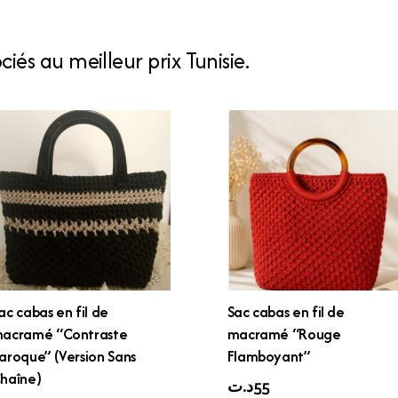
iés au meilleur prix Tunisie.
ac cabas en fil de
Sac cabas en fil de
acramé “Contraste
macramé “Rouge
aroque” (Version Sans
Flamboyant”
haîne)
د.ت
55