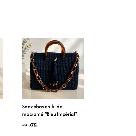
Sac cabas en fil de
macramé “Bleu Impérial”
د.ت
75