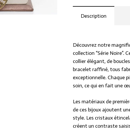
Ensemble
délicatesse. Cette fusio
Bijoux
chaque pièce une beauté 
Description
Série
Noire
Cet ensemble reflète une
quantity
des époques passées tout
contemporain. Chaque bi
Découvrez notre magnifiq
l’artisanat d’autrefois t
collection “Série Noire”.
moderne.
collier élégant, de boucle
bracelet raffiné, tous fab
Désormais, vous pouvez ac
exceptionnelle. Chaque p
site web exclusif, Hraier.
soin, ce qui en fait une œ
parfaite fusion entre tra
touche de mystère et d’él
Les matériaux de première
grâce à notre superbe séri
de ces bijoux ajoutent un
style. Les cristaux étince
créent un contraste saisis