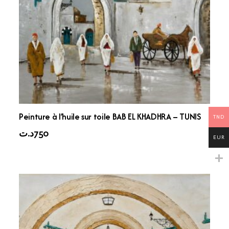
Peinture à l’huile sur toile BAB EL KHADHRA – TUNIS
TND
د.ت
750
EUR