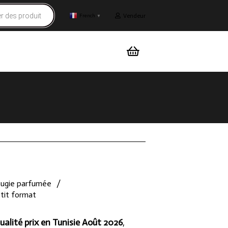
Vendeur
French
▼
ugie parfumée
/
etit format
ualité prix en Tunisie Août 2026
,