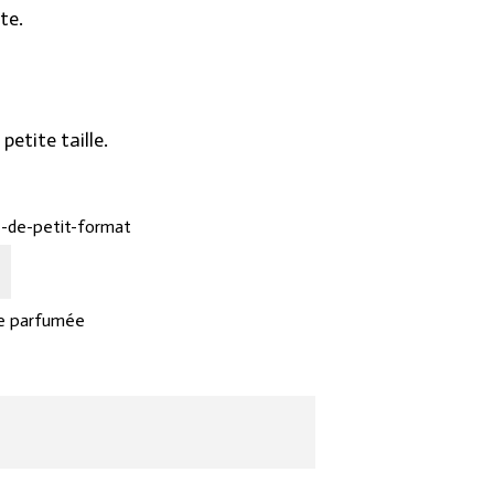
te.
petite taille.
le-de-petit-format
e parfumée