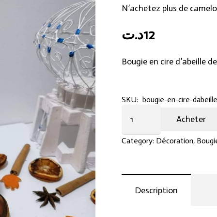
N’achetez plus de camelo
د.ت
12
Bougie en cire d’abeille de 
SKU:
bougie-en-cire-dabeil
Bougie
Acheter
en
cire
Category:
Décoration
,
Bougi
d'abeille
de
petit
Description
format
quantity