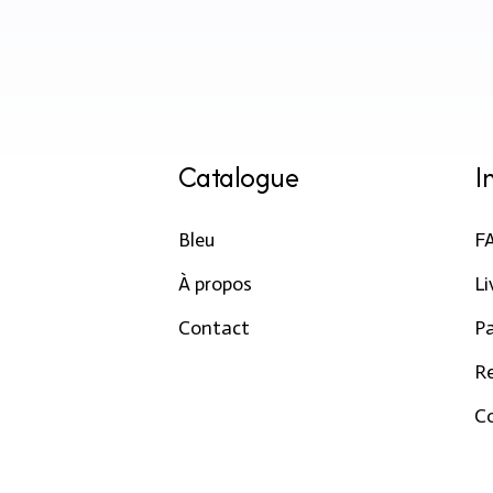
Catalogue
I
Bleu
F
À propos
Li
Contact
P
R
Co