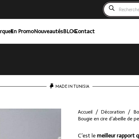
Recherche
de
produits
rques
En Promo
Nouveautés
BLOG
Contact
MADE IN TUNISIA
Accueil
/
Décoration
/
Bo
Bougie en cire d’abeille de p
C’est le
meilleur rapport q