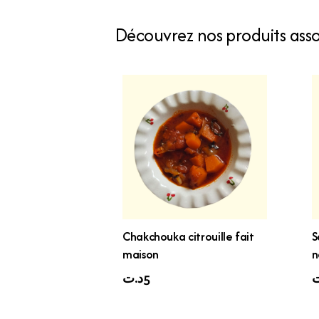
Découvrez nos produits assoc
Chakchouka citrouille fait
S
maison
n
د.ت
5
ت