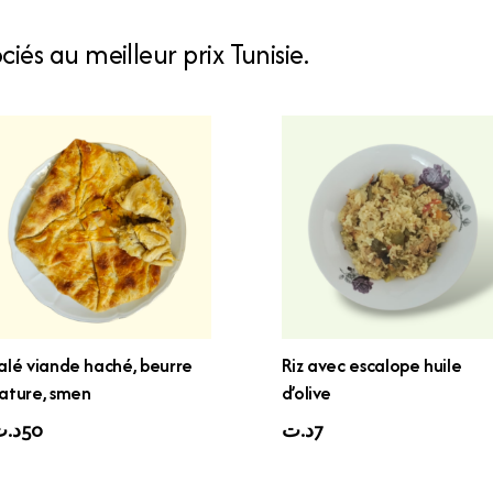
iés au meilleur prix Tunisie.
alé viande haché, beurre
Riz avec escalope huile
ature, smen
d’olive
د.
50
د.ت
7