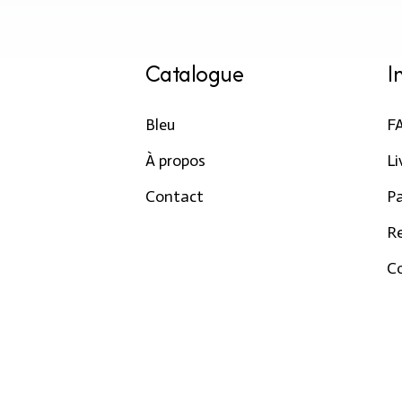
Catalogue
I
Bleu
F
À propos
Li
Contact
P
R
Co