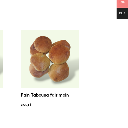
TND
EUR
Pain Tabouna fait main
د.ت
1