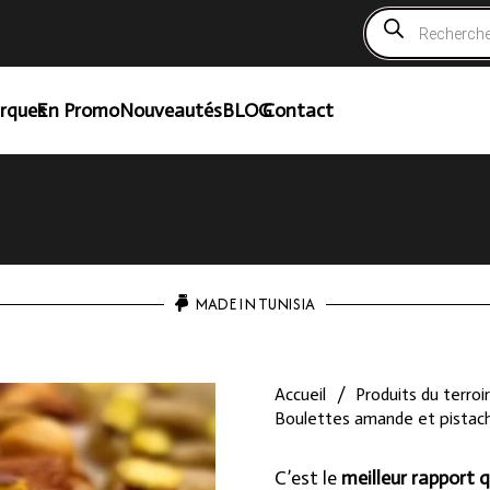
Recherche
de
produits
rques
En Promo
Nouveautés
BLOG
Contact
MADE IN TUNISIA
Accueil
/
Produits du terroir
Boulettes amande et pistac
C’est le
meilleur rapport q