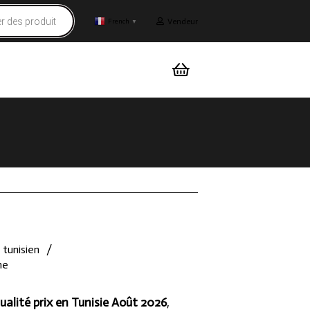
Vendeur
French
▼
 tunisien
/
he
ualité prix en Tunisie Août 2026
,