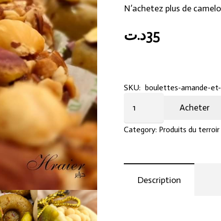
N’achetez plus de camelo
د.ت
35
SKU:
boulettes-amande-et-
Boulettes
Acheter
amande
et
Category:
Produits du terroir
pistache
quantity
Description