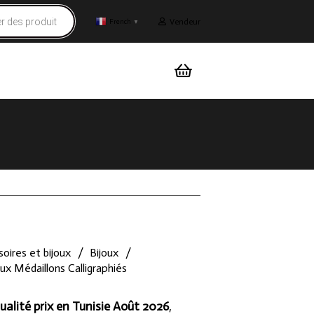
Vendeur
French
▼
oires et bijoux
/
Bijoux
/
x Médaillons Calligraphiés
ualité prix en Tunisie Août 2026
,