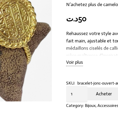
N’achetez plus de camelo
د.ت
50
Rehaussez votre style ave
fait main, ajustable et t
médaillons ciselés de call
pièce maîtresse d’inspirat
Voir plus
votre poignet d’une touch
SKU:
bracelet-jonc-ouvert-a
Bracelet
Acheter
Jonc
Ouvert
Category:
Bijoux
,
Accessoires
aux