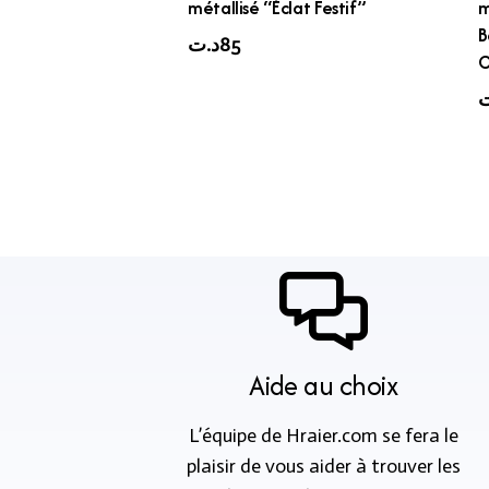
métallisé “Éclat Festif”
m
B
د.ت
85
C
ت
Aide au choix
L’équipe de Hraier.com se fera le
plaisir de vous aider à trouver les