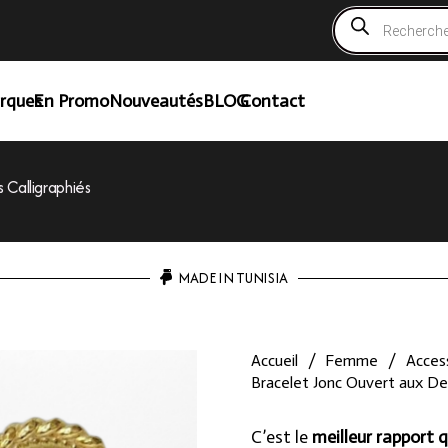
Recherche
de
produits
rques
En Promo
Nouveautés
BLOG
Contact
Calligraphiés
MADE IN TUNISIA
Accueil
/
Femme
/
Access
Bracelet Jonc Ouvert aux Deu
C’est le
meilleur rapport q