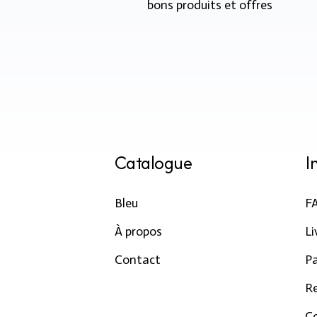
bons produits et offres
Catalogue
I
Bleu
F
À propos
Li
Contact
P
R
Co