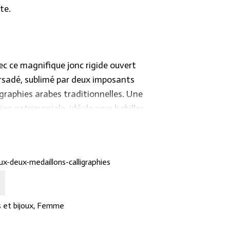
te.
c ce magnifique jonc rigide ouvert
orsadé, sublimé par deux imposants
igraphies arabes traditionnelles. Une
ion patrimoniale, idéale pour habiller
e royale et intemporelle.
ux-deux-medaillons-calligraphies
 et bijoux
,
Femme