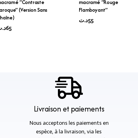
acramé “Contraste
macramé “Rouge
aroque” (Version Sans
Flamboyant”
haîne)
د.ت
55
د.
65
Livraison et paiements
Nous acceptons les paiements en
espèce, à la livraison, via les