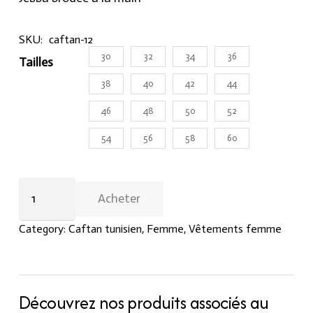
SKU:
caftan-12
30
32
34
36
Tailles
38
40
42
44
46
48
50
52
54
56
58
60
Caftan
Acheter
rose
simple
Category:
Caftan tunisien
,
Femme
,
Vêtements femme
quantity
Découvrez nos produits associés au