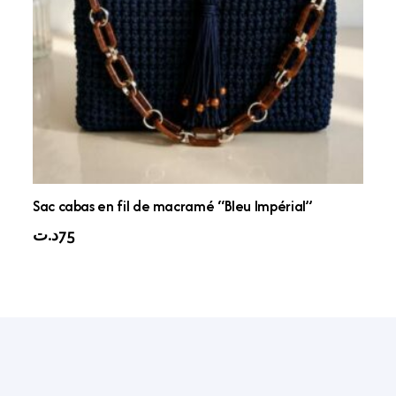
Sac cabas en fil de macramé “Bleu Impérial”
د.ت
75