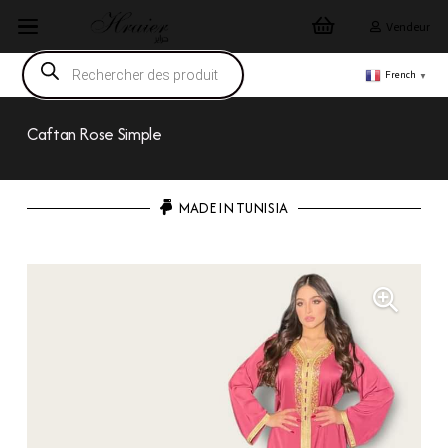
Vendeur
Recherche
de
French
▼
produits
Caftan Rose Simple
MADE IN TUNISIA