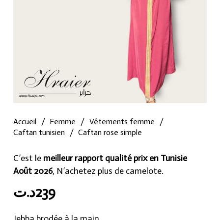
Accueil
/
Femme
/
Vêtements femme
/
Caftan tunisien
/
Caftan rose simple
C’est le
meilleur rapport qualité prix en Tunisie
Août 2026
, N’achetez plus de camelote.
د.ت
239
Jebba brodée à la main