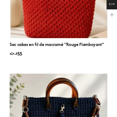
EUR
Sac cabas en fil de macramé “Rouge Flamboyant”
د.ت
55