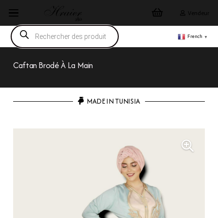
Vendeur
Recherche
de
French
▼
produits
Caftan Brodé À La Main
MADE IN TUNISIA