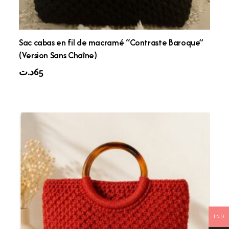
Sac cabas en fil de macramé “Contraste Baroque”
(Version Sans Chaîne)
د.ت
65
TND