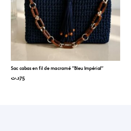
Sac cabas en fil de macramé “Bleu Impérial”
د.ت
75