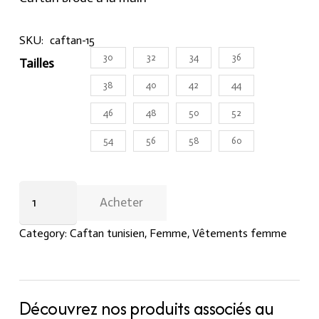
SKU:
caftan-15
30
32
34
36
Tailles
38
40
42
44
46
48
50
52
54
56
58
60
Caftan
Acheter
brodé
à
Category:
Caftan tunisien
,
Femme
,
Vêtements femme
la
main
quantity
Découvrez nos produits associés au