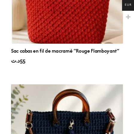
EUR
Sac cabas en fil de macramé “Rouge Flamboyant”
د.ت
55