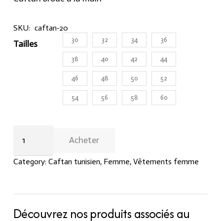
SKU:
caftan-20
30
32
34
36
Tailles
38
40
42
44
46
48
50
52
54
56
58
60
Caftan
Acheter
blanc
brodé
Category:
Caftan tunisien
,
Femme
,
Vêtements femme
à
la
main
quantity
Découvrez nos produits associés au