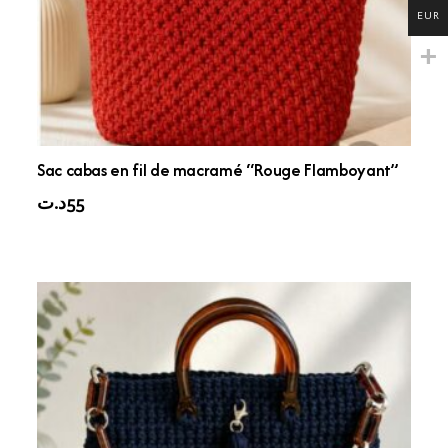
EUR
Sac cabas en fil de macramé “Rouge Flamboyant”
د.ت
55