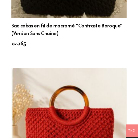
Sac cabas en fil de macramé “Contraste Baroque”
(Version Sans Chaîne)
د.ت
65
TND