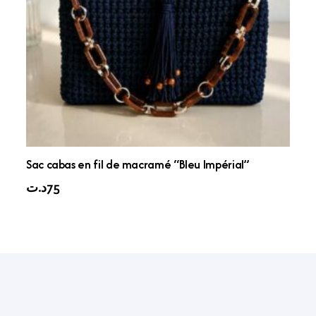
Sac cabas en fil de macramé “Bleu Impérial”
د.ت
75