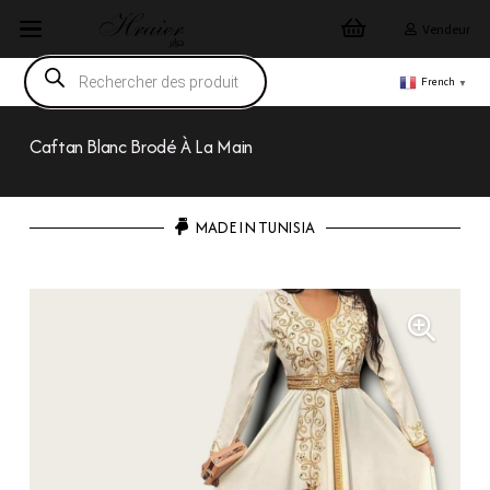
Vendeur
Recherche
de
French
▼
produits
Caftan Blanc Brodé À La Main
MADE IN TUNISIA