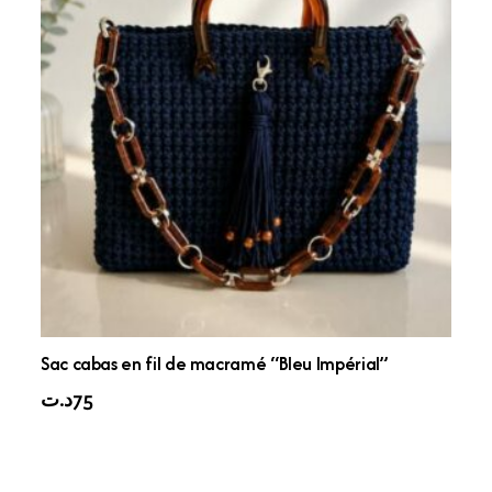
Sac cabas en fil de macramé “Bleu Impérial”
د.ت
75