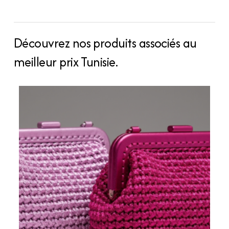
de-
gamme
quantity
Découvrez nos produits associés au
meilleur prix Tunisie.