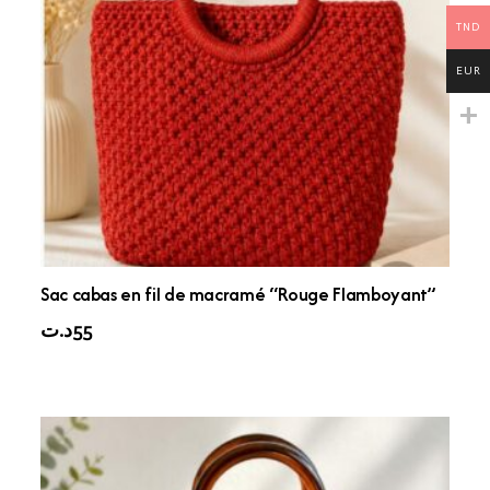
TND
EUR
Sac cabas en fil de macramé “Rouge Flamboyant”
د.ت
55