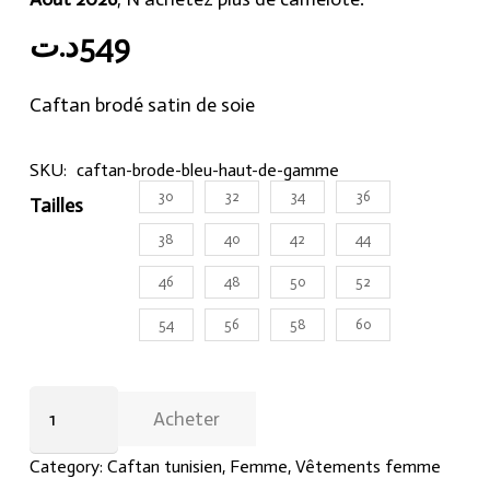
د.ت
549
Caftan brodé satin de soie
SKU:
caftan-brode-bleu-haut-de-gamme
30
32
34
36
Tailles
38
40
42
44
46
48
50
52
54
56
58
60
Caftan
Acheter
brodé
bleu
Category:
Caftan tunisien
,
Femme
,
Vêtements femme
haut-