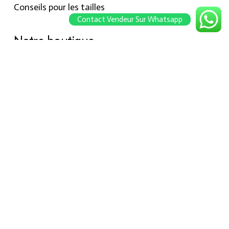
Conseils pour les tailles
Contact Vendeur Sur Whatsapp
Notre boutique
À propos Hraier
Contact
Conditions d’utilisation
Contact
301, Immeuble belkahia, Bizerte
7000
+216 24 709 073