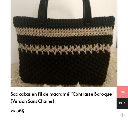
TND
Sac cabas en fil de macramé “Contraste Baroque”
(Version Sans Chaîne)
EUR
د.ت
65