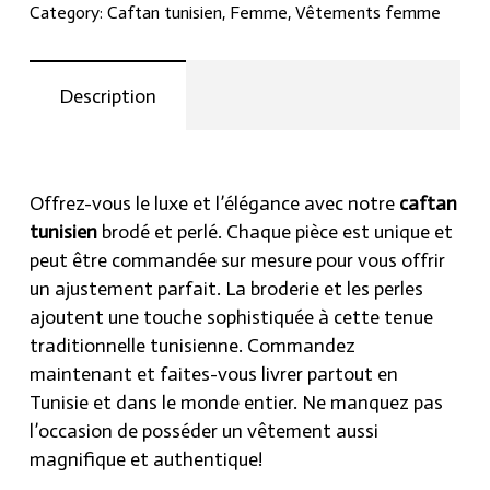
et
Category:
Caftan tunisien
,
Femme
,
Vêtements femme
perlé
sur
mesure
Description
قفطان
تونسي
quantity
Offrez-vous le luxe et l’élégance avec notre
caftan
tunisien
brodé et perlé. Chaque pièce est unique et
peut être commandée sur mesure pour vous offrir
un ajustement parfait. La broderie et les perles
ajoutent une touche sophistiquée à cette tenue
traditionnelle tunisienne. Commandez
maintenant et faites-vous livrer partout en
Tunisie et dans le monde entier. Ne manquez pas
l’occasion de posséder un vêtement aussi
magnifique et authentique!