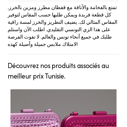
تمتع بالفخامة والأناقة مع قفطان مطرز ومزين بالخرز.
كل قطعة فريدة ويمكن طلبها حسب المقاس لتوفير
المقاس المثالي لك. يضيف التطريز والخرز لمسة راقية
على هذا الزي التونسي التقليدي. اطلب الآن واستلم
طلبك في جميع أنحاء تونس والعالم. لا تفوت الفرصة
لامتلاك ملابس جميلة وأصيلة كهذه!
Découvrez nos produits associés au
meilleur prix Tunisie.