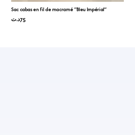
Sac cabas en fil de macramé “Bleu Impérial”
د.ت
75