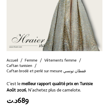
Accueil
/
Femme
/
Vêtements femme
/
Caftan tunisien
/
Caftan brodé et perlé sur mesure قفطان تونسي
C’est le
meilleur rapport qualité prix en Tunisie
Août 2026
, N’achetez plus de camelote.
د.ت
689