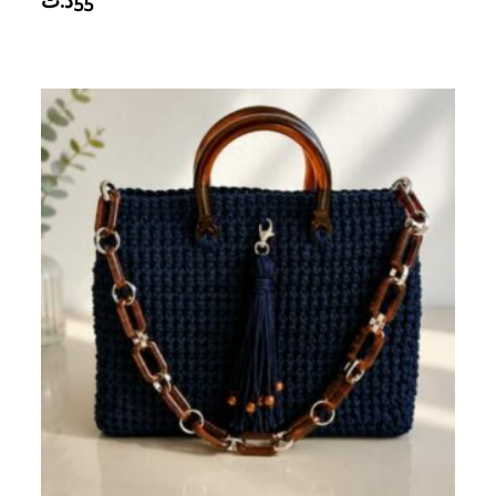
د.ت
55