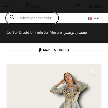
Vendeur
Recherche
de
French
▼
produits
Caftan Brodé Et Perlé Sur Mesure قفطان تونسي
MADE IN TUNISIA