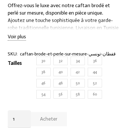
Offrez-vous le luxe avec notre caftan brodé et
perlé sur mesure, disponible en pièce unique.
Ajoutez une touche sophistiquée à votre garde-
robe traditionnelle tunisienne. Livraison en Tunisie
et dans le monde entier. Commandez maintenant
Voir plus
sur Hraier.com.
——-
SKU:
caftan-brode-et-perle-sur-mesure-قفطان-تونسي
امنح نفسك الترف والأناقة مع قفطان مطرز ومزين
30
32
34
36
Tailles
بالخرز المتوفر حسب المقاس ليتناسب معك تمامًا.
أضف لمسة أنيقة على ملابسك التونسية التقليدية.
38
40
42
44
توصيل لجميع أنحاء تونس والعالم. اطلب الآن على
46
48
50
52
Hraier.com.
54
56
58
60
Caftan
Acheter
brodé