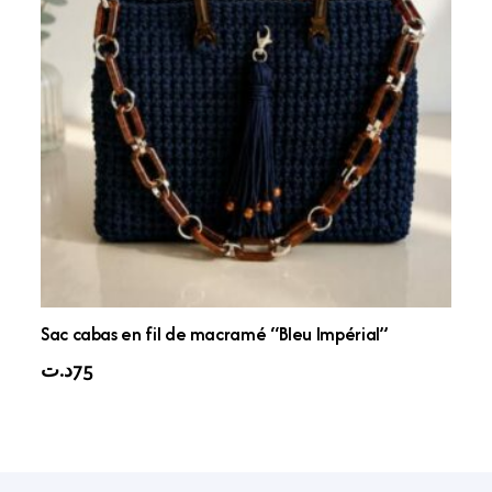
Sac cabas en fil de macramé “Bleu Impérial”
د.ت
75