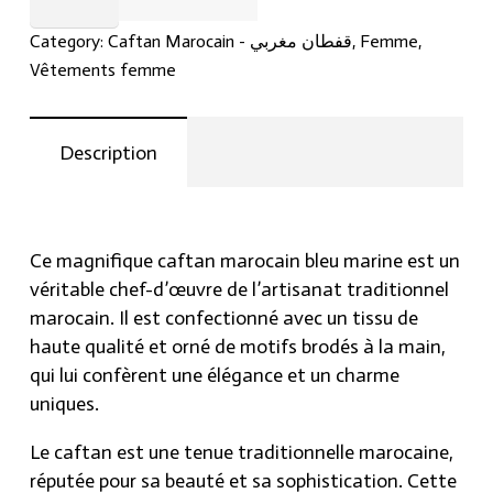
marocain
double
Category:
Caftan Marocain - قفطان مغربي
,
Femme
,
bleu
Vêtements femme
marine
brodé
:
Description
ففطان
ازرق
داكن
quantity
Ce magnifique caftan marocain bleu marine est un
véritable chef-d’œuvre de l’artisanat traditionnel
marocain. Il est confectionné avec un tissu de
haute qualité et orné de motifs brodés à la main,
qui lui confèrent une élégance et un charme
uniques.
Le caftan est une tenue traditionnelle marocaine,
réputée pour sa beauté et sa sophistication. Cette