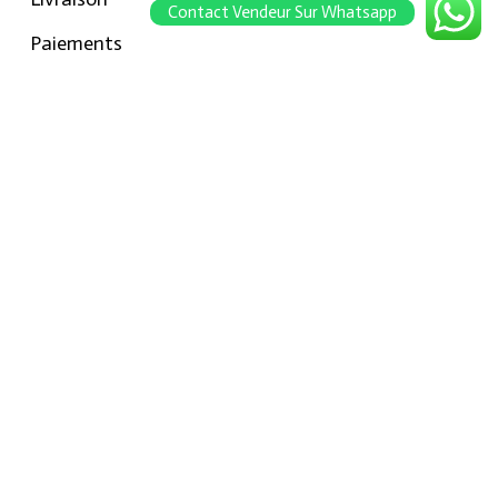
Contact Vendeur Sur Whatsapp
Paiements
Retour
Conseils pour les tailles
Notre boutique
À propos Hraier
Contact
Conditions d’utilisation
Contact
301, Immeuble belkahia, Bizerte