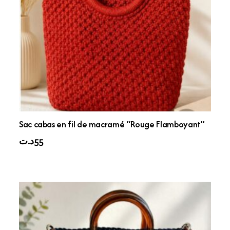
Sac cabas en fil de macramé “Rouge Flamboyant”
د.ت
55