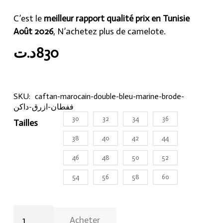
C’est le
meilleur rapport qualité prix en Tunisie
Août 2026
, N’achetez plus de camelote.
د.ت
830
SKU:
caftan-marocain-double-bleu-marine-brode-
ففطان-ازرق-داكن
30
32
34
36
Tailles
38
40
42
44
46
48
50
52
54
56
58
60
Caftan
Acheter