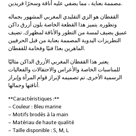
مصممة بعناية ، مما يضفي عليه أناقة وسحرًا فريدين.
القفطان هو الزي التقليدي المغربي المشهور بجماله
وتطوره. يتميز هذا القطعة الخاصة بلون أزرق داكن
عميق يضيف لمسة من التطور والأناقة لمظهرك. تضيف
التطريزات اليدوية المصممة بعناية من قبل الحرفيين
الماهرين بعدًا فنيًا وفخامة للقفطان.
يعتبر هذا القفطان المغربي الأزرق الداكن مثاليًا
للمناسبات الخاصة والأعراس والاحتفالات والفعاليات
الرسمية الأخرى. تم تصميمه لإبراز قوام المرأة وإبراز
أناقتها وجمالها.
**Caractéristiques :**
– Couleur : Bleu marine
– Motifs brodés à la main
– Matériau de haute qualité
– Taille disponible : S, M, L