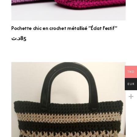
Pochette chic en crochet métallisé “Éclat Festif”
د.ت
85
TND
EUR