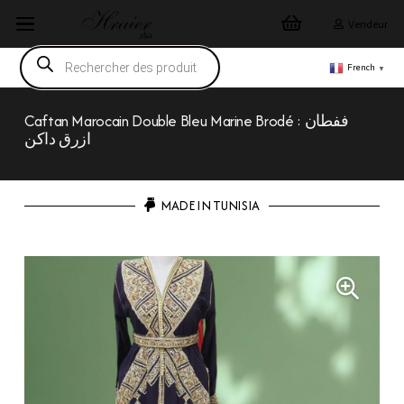
Vendeur
Recherche
de
French
▼
produits
Caftan Marocain Double Bleu Marine Brodé : ففطان
ازرق داكن
MADE IN TUNISIA