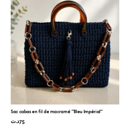
Sac cabas en fil de macramé “Bleu Impérial”
د.ت
75