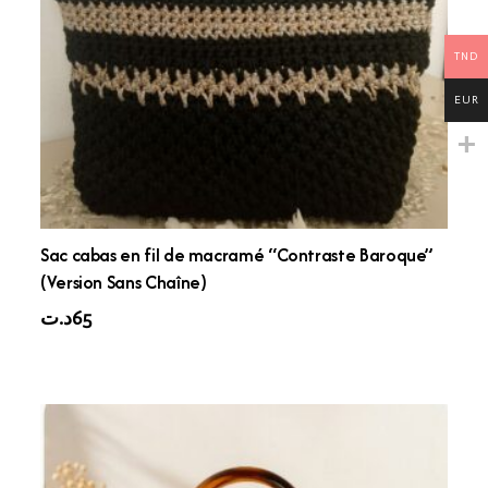
TND
EUR
Sac cabas en fil de macramé “Contraste Baroque”
(Version Sans Chaîne)
د.ت
65