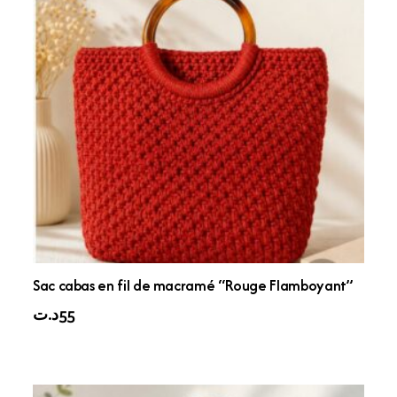
Sac cabas en fil de macramé “Rouge Flamboyant”
د.ت
55