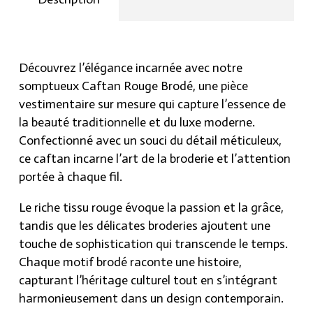
tout en vous offrant une élégance inégalée.
élégantes.
Commandez dès maintenant votre caftan rouge
quantity
brodé sur mesure sur hraier.com et faites une
déclaration de style qui ne passera pas inaperçue.
Découvrez l’élégance incarnée avec notre
somptueux Caftan Rouge Brodé, une pièce
vestimentaire sur mesure qui capture l’essence de
la beauté traditionnelle et du luxe moderne.
Confectionné avec un souci du détail méticuleux,
ce caftan incarne l’art de la broderie et l’attention
portée à chaque fil.
Le riche tissu rouge évoque la passion et la grâce,
tandis que les délicates broderies ajoutent une
touche de sophistication qui transcende le temps.
Chaque motif brodé raconte une histoire,
capturant l’héritage culturel tout en s’intégrant
harmonieusement dans un design contemporain.