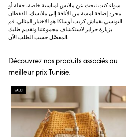
سواء كنت تبحث عن ملابس لمناسبة خاصة، حفلة أو
مجرد إضافة لمسة من الأناقة إلى ملابسك، القفطان
التونسي بقماش كريب أوساكا هو الاختيار المثالي. قم
بزيارة حراير لاستكشاف مجموعتنا وتقديم طلبك
المفصَّل حسب الطلب الآن.
Découvrez nos produits associés au
meilleur prix Tunisie.
SALE!