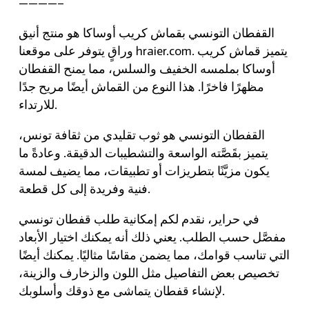
————–
القفطان التونسي بقماش كريب أوساكا هو منتج أنيق
وراقٍ يتوفر على موقعنا hraier.com. يتميز قماش كريب
أوساكا بملمسه الخفيف والسلس، مما يمنح القفطان
مظهرًا فاخرًا. هذا النوع من القماش أيضًا مريح جدًا
للارتداء.
القفطان التونسي هو ثوب تقليدي من ثقافة تونس،
يتميز بقَصَّته الواسعة والتشطيبات الدقيقة. وعادةً ما
يكون مزيَّنًا بتطريزات أو تطبيقات، مما يضيف لمسة
فنية وفريدة إلى كل قطعة.
في حراير، نقدم لكم إمكانية طلب قفطان تونسي
مفصَّل حسب الطلب. يعني ذلك أنه يمكنك اختيار الأبعاد
التي تناسب قوامك، مما يضمن مقاسًا مثاليًا. يمكنك أيضًا
تخصيص بعض التفاصيل مثل اللون والزخارف والزينة،
لإنشاء قفطان يتماشى مع ذوقك وأسلوبك.