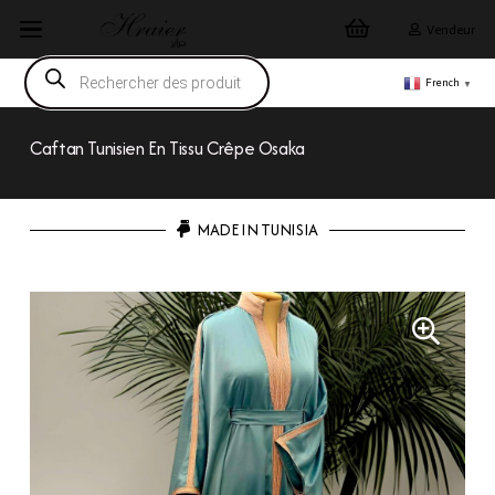
Vendeur
Recherche
de
French
▼
produits
Caftan Tunisien En Tissu Crêpe Osaka
MADE IN TUNISIA