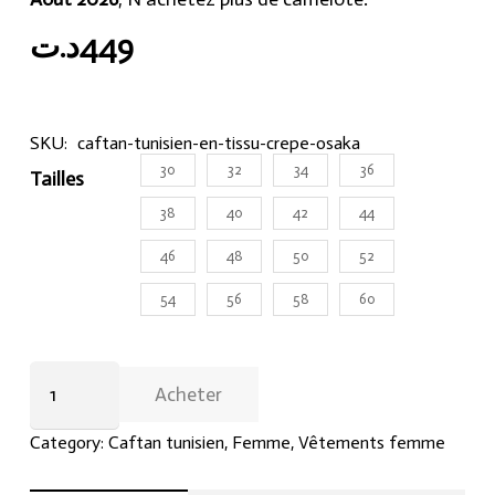
د.ت
449
SKU:
caftan-tunisien-en-tissu-crepe-osaka
30
32
34
36
Tailles
38
40
42
44
46
48
50
52
54
56
58
60
Caftan
Acheter
tunisien
en
Category:
Caftan tunisien
,
Femme
,
Vêtements femme
tissu
crêpe