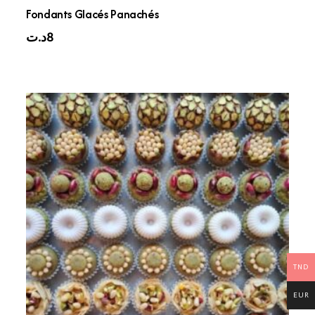
Fondants Glacés Panachés
د.ت
8
TND
EUR