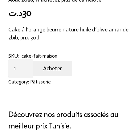
د.ت
30
Cake á l’orange beurre nature huile d’olive amande
zbib, prix 30d
SKU:
cake-fait-maison
Cake
Acheter
á
l'orange
Category:
Pâtisserie
beurre
nature
huile
d'olive
Découvrez nos produits associés au
amande
meilleur prix Tunisie.
zbib
quantity