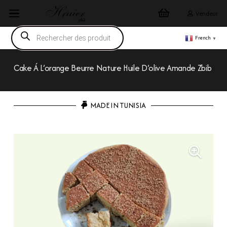
Vendeur
Recherche
de
French
▼
produits
Cake Á L’orange Beurre Nature Huile D’olive Amande Zbib
MADE IN TUNISIA