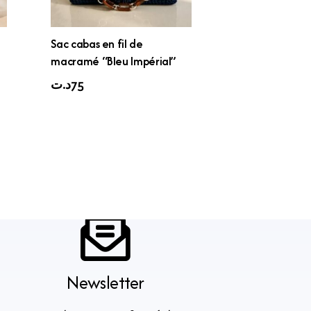
Sac cabas en fil de
macramé “Bleu Impérial”
د.ت
75
Newsletter