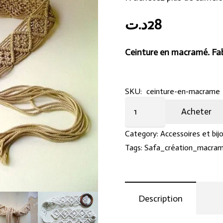
د.ت
28
Ceinture en macramé. Fab
SKU:
ceinture-en-macrame
Ceinture
Acheter
en
macramé
Category:
Accessoires et bij
quantity
Tags:
Safa_création_macra
Description