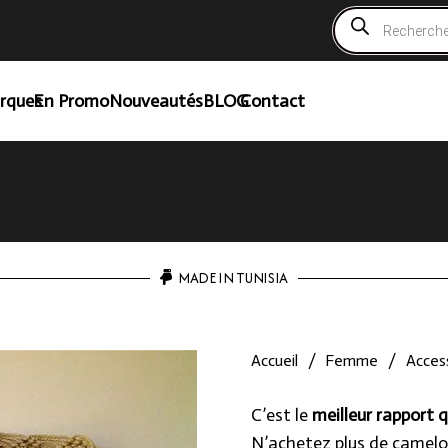
Recherche
de
produits
rques
En Promo
Nouveautés
BLOG
Contact
MADE IN TUNISIA
Accueil
/
Femme
/
Access
C’est le
meilleur rapport q
N’achetez plus de camelo