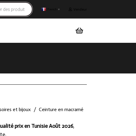
Vendeur
French
▼
oires et bijoux
/
Ceinture en macramé
ualité prix en Tunisie Août 2026
,
te.