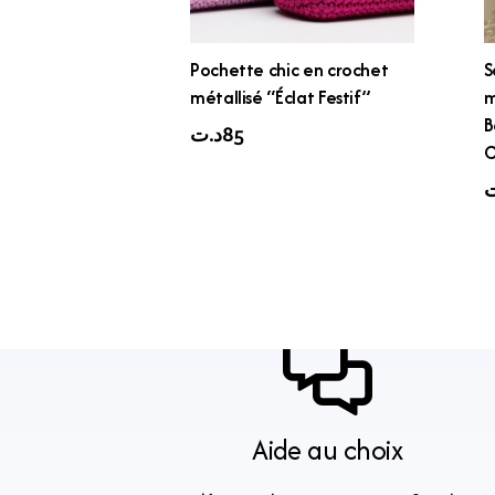
Pochette chic en crochet
S
métallisé “Éclat Festif”
m
B
د.ت
85
C
ت
Aide au choix