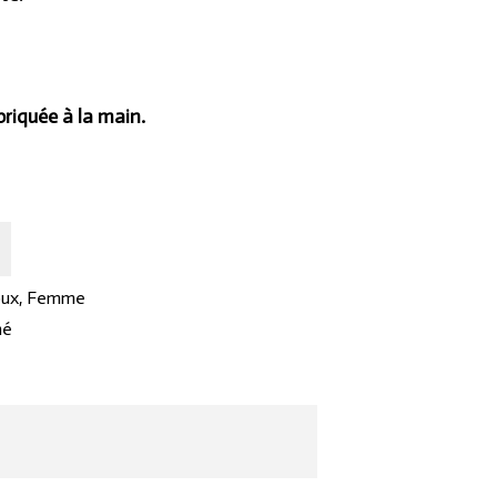
riquée à la main.
oux
,
Femme
mé