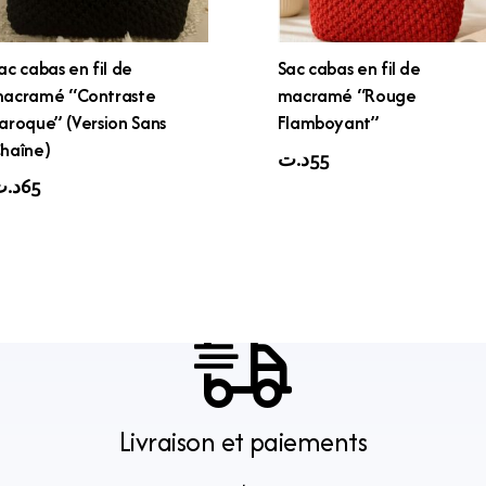
ac cabas en fil de
Sac cabas en fil de
acramé “Contraste
macramé “Rouge
aroque” (Version Sans
Flamboyant”
haîne)
د.ت
55
د.
65
Livraison et paiements