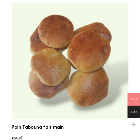
TND
EUR
Pain Tabouna fait main
د.ت
1