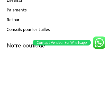
Livraison
Paiements
Retour
Conseils pour les tailles
Contact Vendeur Sur Whatsapp
Notre boutique
À propos Hraier
Contact
Conditions d’utilisation
Contact
301, Immeuble belkahia, Bizerte