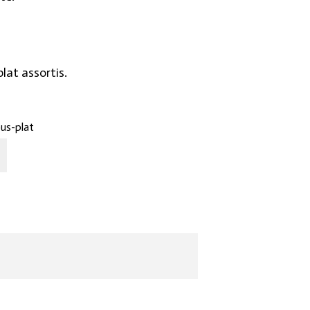
urrent
rice
s:
lat assortis.
120د.ت.
us-plat