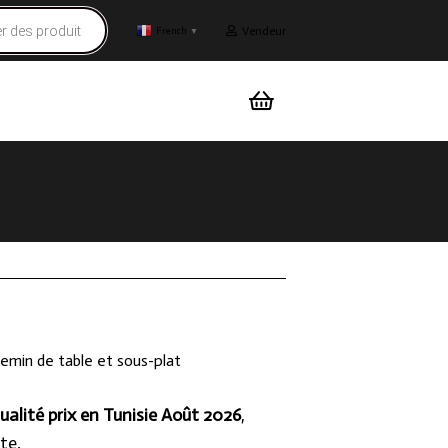
Vendeur
French
▼
emin de table et sous-plat
ualité prix en Tunisie Août 2026
,
te.