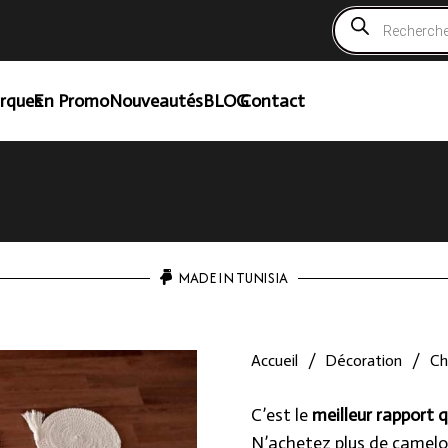
Recherche
de
produits
rques
En Promo
Nouveautés
BLOG
Contact
MADE IN TUNISIA
Accueil
/
Décoration
/
Ch
C’est le
meilleur rapport q
N’achetez plus de camelo