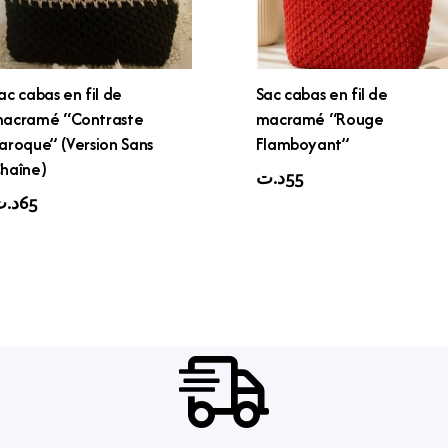
ac cabas en fil de
Sac cabas en fil de
acramé “Contraste
macramé “Rouge
aroque” (Version Sans
Flamboyant”
haîne)
د.ت
55
د.
65