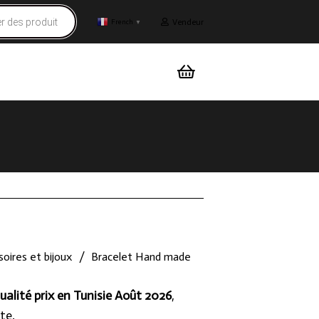
Vendeur
French
▼
oires et bijoux
/
Bracelet Hand made
ualité prix en Tunisie Août 2026
,
te.