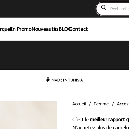
Recherche
de
produits
rques
En Promo
Nouveautés
BLOG
Contact
MADE IN TUNISIA
Accueil
/
Femme
/
Access
C’est le
meilleur rapport q
N’achetez plus de camelo