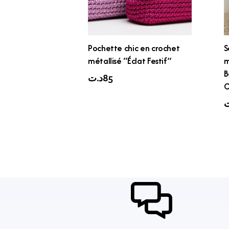
Pochette chic en crochet
S
métallisé “Éclat Festif”
m
B
د.ت
85
C
ت