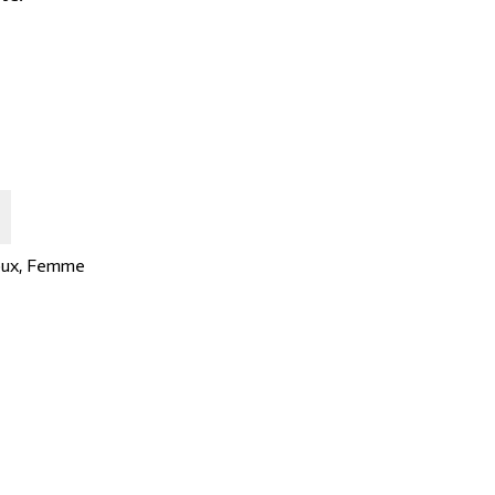
oux
,
Femme