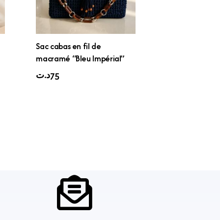
Sac cabas en fil de
macramé “Bleu Impérial”
د.ت
75