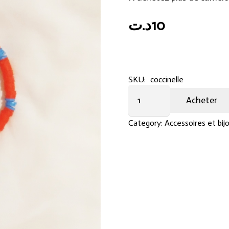
د.ت
10
SKU:
coccinelle
Bracelet
Acheter
Hand
made
Category:
Accessoires et bij
quantity