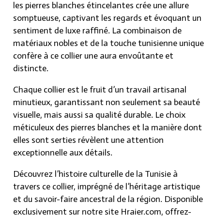
exclusivement sur notre plateforme Hraier.com,
les pierres blanches étincelantes crée une allure
procurez-vous cette pièce pour transcender les
somptueuse, captivant les regards et évoquant un
tendances éphémères et adopter un symbole
sentiment de luxe raffiné. La combinaison de
intemporel de style et de grâce.
matériaux nobles et de la touche tunisienne unique
confère à ce collier une aura envoûtante et
distincte.
Chaque collier est le fruit d’un travail artisanal
minutieux, garantissant non seulement sa beauté
visuelle, mais aussi sa qualité durable. Le choix
méticuleux des pierres blanches et la manière dont
elles sont serties révèlent une attention
exceptionnelle aux détails.
Découvrez l’histoire culturelle de la Tunisie à
travers ce collier, imprégné de l’héritage artistique
et du savoir-faire ancestral de la région. Disponible
exclusivement sur notre site Hraier.com, offrez-