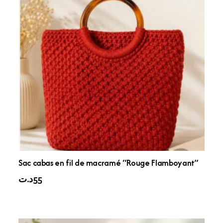
Sac cabas en fil de macramé “Rouge Flamboyant”
د.ت
55