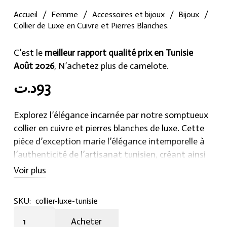
Accueil
/
Femme
/
Accessoires et bijoux
/
Bijoux
/
Collier de Luxe en Cuivre et Pierres Blanches.
C’est le
meilleur rapport qualité prix en Tunisie
Août 2026
, N’achetez plus de camelote.
د.ت
93
Explorez l’élégance incarnée par notre somptueux
collier en cuivre et pierres blanches de luxe. Cette
pièce d’exception marie l’élégance intemporelle à
l’authenticité de l’artisanat tunisien, créant ainsi
une œuvre d’art véritablement unique. Chaque
Voir plus
aspect de ce collier a été minutieusement conçu à
la main par nos artisans locaux, témoignant de
SKU:
collier-luxe-tunisie
leur remarquable expertise.
Collier
Acheter
de