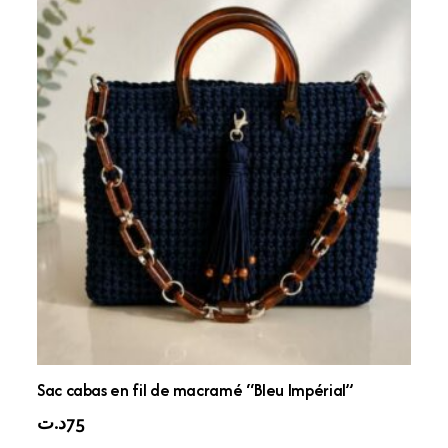
Sac cabas en fil de macramé “Bleu Impérial”
د.ت
75