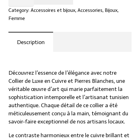
L’harmonie entre le cuivre brillant et les pierres
Luxe
blanches étincelantes crée une esthétique
Category:
Accessoires et bijoux
,
Accessories
,
Bijoux
,
en
somptueuse qui attire instantanément le regard,
Femme
Cuivre
évoquant une sensation de raffinement luxueux.
et
La fusion des matériaux nobles avec une touche
Pierres
Description
tunisienne distinctive confère à ce collier une aura
Blanches.
captivante et singulière.
quantity
Chaque collier incarne un travail artisanal
méticuleux, garantissant tant sa beauté visuelle
Découvrez l’essence de l’élégance avec notre
que sa durabilité. Le soin apporté à la sélection
Collier de Luxe en Cuivre et Pierres Blanches, une
précise des pierres blanches et à leur sertissage
véritable œuvre d’art qui marie parfaitement la
témoigne d’une attention exceptionnelle aux
sophistication intemporelle et l’artisanat tunisien
détails.
authentique. Chaque détail de ce collier a été
méticuleusement conçu à la main, témoignant du
Voyagez à travers l’histoire culturelle de la Tunisie
savoir-faire exceptionnel de nos artisans locaux.
grâce à ce collier, imprégné de l’héritage artistique
et du savoir-faire ancestral de la région. Disponible
Le contraste harmonieux entre le cuivre brillant et