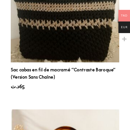
TND
EUR
Sac cabas en fil de macramé “Contraste Baroque”
(Version Sans Chaîne)
د.ت
65