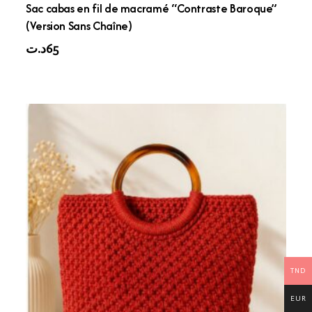
Sac cabas en fil de macramé “Contraste Baroque”
(Version Sans Chaîne)
د.ت
65
TND
EUR