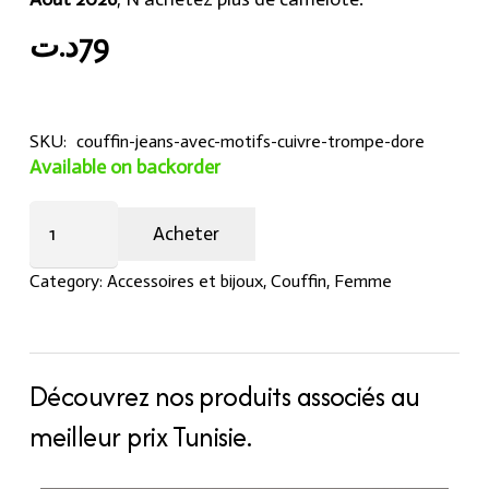
د.ت
79
SKU:
couffin-jeans-avec-motifs-cuivre-trompe-dore
Available on backorder
Couffin
Acheter
jeans
avec
Category:
Accessoires et bijoux
,
Couffin
,
Femme
motifs
cuivre
trompé
doré
Découvrez nos produits associés au
quantity
meilleur prix Tunisie.