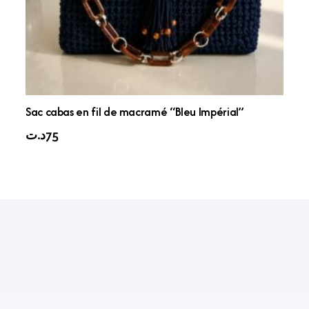
Sac cabas en fil de macramé “Bleu Impérial”
د.ت
75