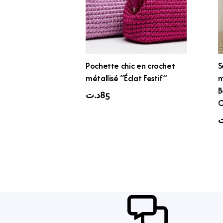
Pochette chic en crochet
S
métallisé “Éclat Festif”
m
B
د.ت
85
C
ت