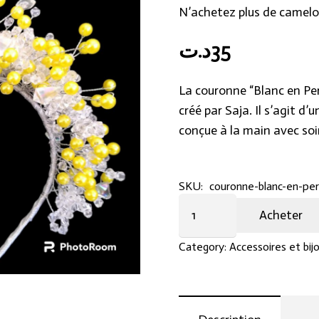
N’achetez plus de camelo
د.ت
35
La couronne “Blanc en Per
créé par Saja. Il s’agit d
conçue à la main avec soi
SKU:
couronne-blanc-en-per
Couronne
Acheter
Blanc
en
Category:
Accessoires et bij
Perles
Jaune
-