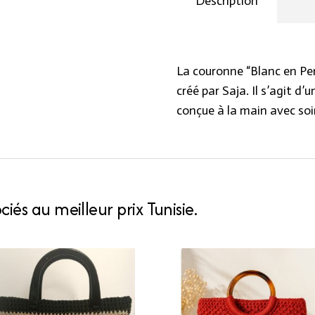
Description
Élégance
Fait
Main
par
La couronne “Blanc en Per
Saja
créé par Saja. Il s’agit d
quantity
conçue à la main avec soi
iés au meilleur prix Tunisie.