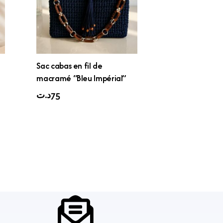
Sac cabas en fil de
macramé “Bleu Impérial”
د.ت
75