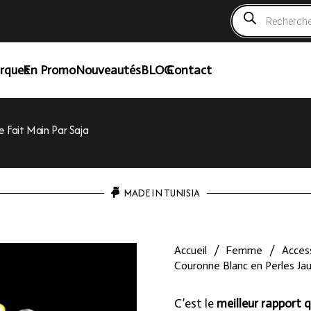
Recherche
de
produits
rques
En Promo
Nouveautés
BLOG
Contact
 Fait Main Par Saja
MADE IN TUNISIA
Accueil
/
Femme
/
Access
Couronne Blanc en Perles Jau
C’est le
meilleur rapport q