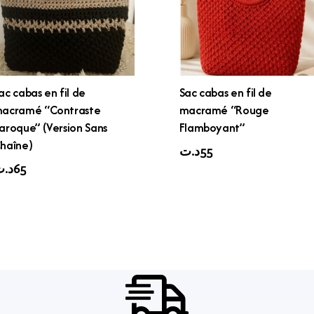
ac cabas en fil de
Sac cabas en fil de
acramé “Contraste
macramé “Rouge
aroque” (Version Sans
Flamboyant”
haîne)
د.ت
55
د.
65