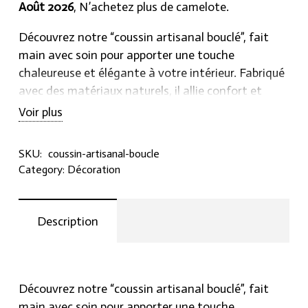
Août 2026
, N’achetez plus de camelote.
Découvrez notre “coussin artisanal bouclé”, fait
main avec soin pour apporter une touche
chaleureuse et élégante à votre intérieur. Fabriqué
avec des matériaux naturels, il allie confort et
design authentique. Contactez-nous au +216 22 811
Voir plus
008 pour plus d’informations ou pour commander
le vôtre dès aujourd’hui!
SKU:
coussin-artisanal-boucle
Category:
Décoration
Description
Découvrez notre “coussin artisanal bouclé”, fait
main avec soin pour apporter une touche