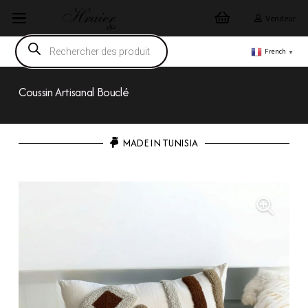
Vendeur
Recherche
de
French
▼
produits
Coussin Artisanal Bouclé
MADE IN TUNISIA