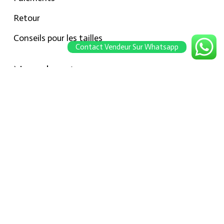
Retour
Conseils pour les tailles
Contact Vendeur Sur Whatsapp
Notre boutique
À propos Hraier
Contact
Conditions d’utilisation
Contact
301, Immeuble belkahia, Bizerte
7000