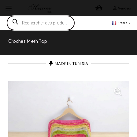
Vendeur
Recherche
de
French
▼
produits
Crochet Mesh Top
MADE IN TUNISIA