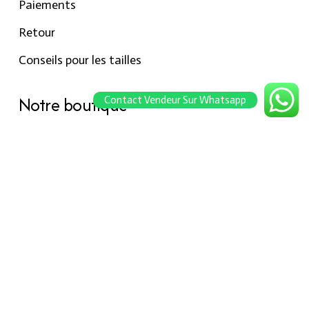
Paiements
Retour
Conseils pour les tailles
Notre boutique
Contact Vendeur Sur Whatsapp
À propos Hraier
Contact
Conditions d’utilisation
Contact
301, Immeuble belkahia, Bizerte
7000