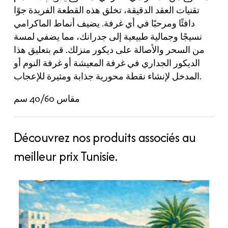
تقنيات العقد الدقيقة، تخلق هذه القطعة الفريدة جوًا
دافئًا ومرحبًا في أي غرفة. يضيف أنماط الماكرامي
نسيجًا وجمالية طبيعية إلى جدرانك، مما يضفي لمسة
من السحر والأصالة على ديكور منزلك. قم بتعليق هذا
الديكور الجداري في غرفة المعيشة أو غرفة النوم أو
المدخل لإنشاء نقطة محورية جذابة ومثيرة للإعجاب.
مقاس 40/60 سم
Découvrez nos produits associés au
meilleur prix Tunisie.