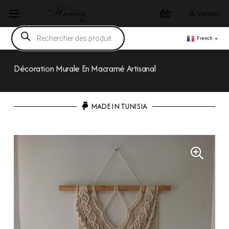
Vendeur
Recherche
de
French
▼
produits
Décoration Murale En Macramé Artisanal
MADE IN TUNISIA