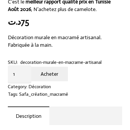
C’est le
meilleur rapport qualité prix en Tunisie
Août 2026
, N’achetez plus de camelote.
د.ت
75
Décoration murale en macramé artisanal.
Fabriquée à la main.
SKU:
decoration-murale-en-macrame-artisanal
Décoration
Acheter
murale
en
Category:
Décoration
macramé
Tags:
Safa_création_macramé
artisanal
quantity
Description