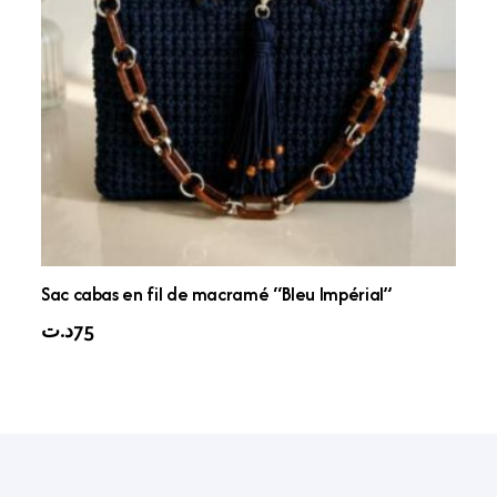
Sac cabas en fil de macramé “Bleu Impérial”
د.ت
75