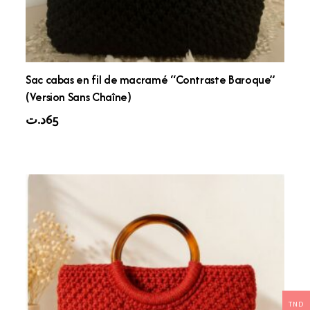
Sac cabas en fil de macramé “Contraste Baroque”
(Version Sans Chaîne)
د.ت
65
TND