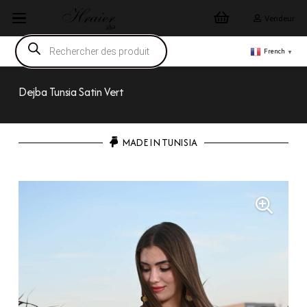
Vendeur
Recherche
de
French
▼
produits
Dejba Tunsia Satin Vert
MADE IN TUNISIA