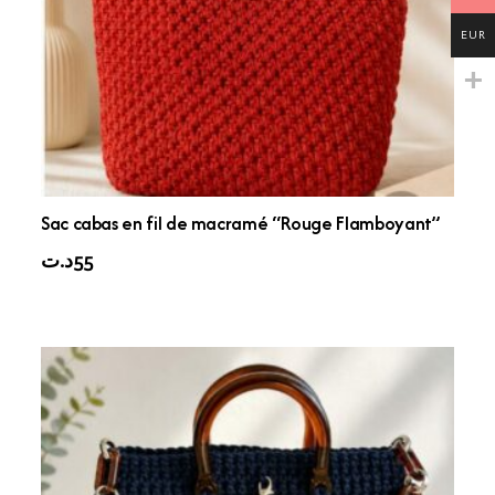
EUR
Sac cabas en fil de macramé “Rouge Flamboyant”
د.ت
55