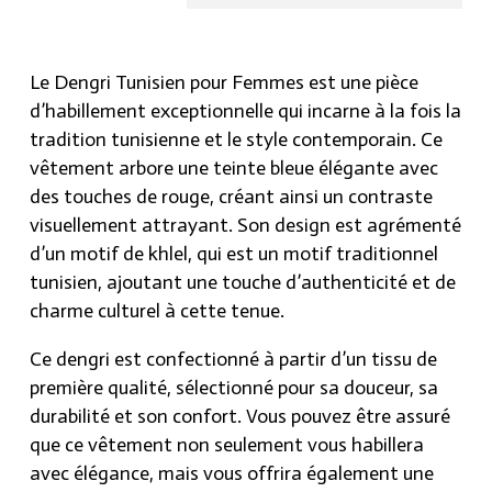
conçu pour offrir une sensation agréable sur la
peau et une excellente finition.
Le Dengri Tunisien pour Femmes est une pièce
Disponibilité
: Vous pouvez acheter ce Dengri
d’habillement exceptionnelle qui incarne à la fois la
Tunisien pour Femmes sur le site hraier.com, ce qui
tradition tunisienne et le style contemporain. Ce
vous offre la possibilité de le commander en ligne
vêtement arbore une teinte bleue élégante avec
et de le recevoir chez vous.
des touches de rouge, créant ainsi un contraste
visuellement attrayant. Son design est agrémenté
En résumé, le Dengri Tunisien pour Femmes est
d’un motif de khlel, qui est un motif traditionnel
une tenue traditionnelle de haute qualité, conçue
tunisien, ajoutant une touche d’authenticité et de
avec des détails soignés tels que sa couleur bleue,
charme culturel à cette tenue.
ses touches de rouge et son motif de khlel. Il est
disponible sur hraier.com pour celles qui souhaitent
Ce dengri est confectionné à partir d’un tissu de
ajouter une pièce authentique et élégante à leur
première qualité, sélectionné pour sa douceur, sa
garde-robe tunisienne.
durabilité et son confort. Vous pouvez être assuré
que ce vêtement non seulement vous habillera
avec élégance, mais vous offrira également une