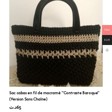
TND
EUR
Sac cabas en fil de macramé “Contraste Baroque”
(Version Sans Chaîne)
د.ت
65