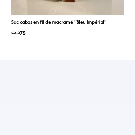
Sac cabas en fil de macramé “Bleu Impérial”
د.ت
75